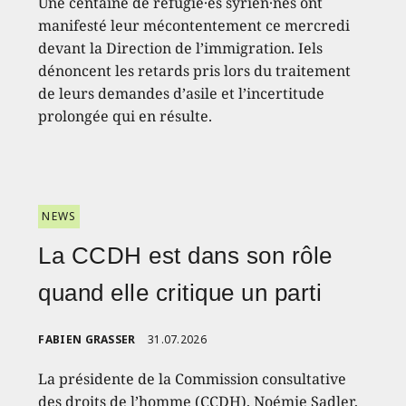
Une centaine de réfugié·es syrien·nes ont
manifesté leur mécontentement ce mercredi
devant la Direction de l’immigration. Iels
dénoncent les retards pris lors du traitement
de leurs demandes d’asile et l’incertitude
prolongée qui en résulte.
NEWS
La CCDH est dans son rôle
quand elle critique un parti
FABIEN GRASSER
31.07.2026
La présidente de la Commission consultative
des droits de l’homme (CCDH), Noémie Sadler,