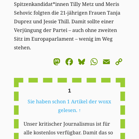
Spitzenkandidat*innen Tilly Metz und Meris
Sehovic folgten die 21-jährigen Frauen Tanja
Duprez und Jessie Thill. Damit sollte einer
Verjüngung der Partei – auch ohne zweiten
Sitz im Europaparlament – wenig im Weg
stehen.
Mastodon
Facebook
Bluesky
WhatsA
Email
Co
Li
1
Sie haben schon 1 Artikel der woxx
gelesen.
↑
Unser kritischer Journalismus ist für
alle kostenlos verfügbar. Damit das so