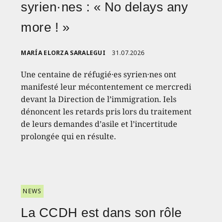
syrien·nes : « No delays any
more ! »
MARÍA ELORZA SARALEGUI
31.07.2026
Une centaine de réfugié·es syrien·nes ont
manifesté leur mécontentement ce mercredi
devant la Direction de l’immigration. Iels
dénoncent les retards pris lors du traitement
de leurs demandes d’asile et l’incertitude
prolongée qui en résulte.
NEWS
La CCDH est dans son rôle