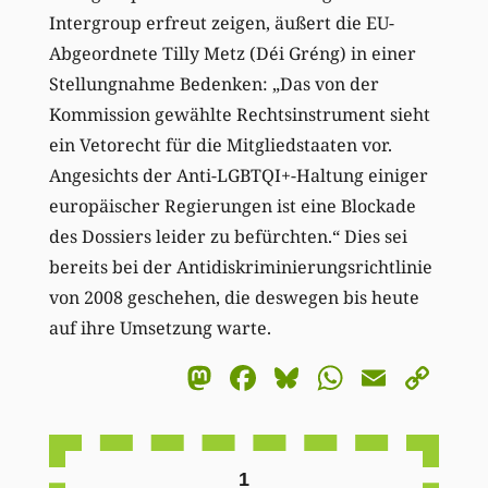
Intergroup erfreut zeigen, äußert die EU-
Abgeordnete Tilly Metz (Déi Gréng) in einer
Stellungnahme Bedenken: „Das von der
Kommission gewählte Rechtsinstrument sieht
ein Vetorecht für die Mitgliedstaaten vor.
Angesichts der Anti-LGBTQI+-Haltung einiger
europäischer Regierungen ist eine Blockade
des Dossiers leider zu befürchten.“ Dies sei
bereits bei der Antidiskriminierungsrichtlinie
von 2008 geschehen, die deswegen bis heute
auf ihre Umsetzung warte.
Mastodon
Facebook
Bluesky
WhatsA
Email
Co
Li
1