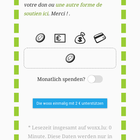
votre don ou
une autre forme de
soutien ici
. Merci ! .
🪙
💶
💰
💳
🪙
Monatlich spenden?
Switch
Die woxx einmalig mit 2 € unterstützen
* Lesezeit insgesamt auf woxx.lu: 0
Minute. Diese Daten werden nur in