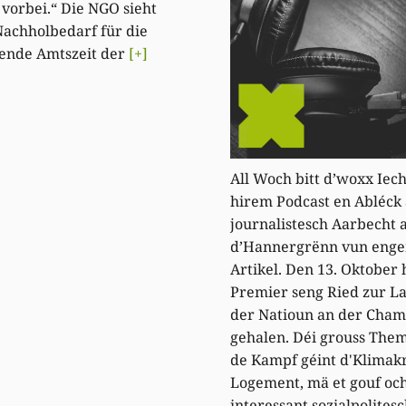
v vorbei.“ Die NGO sieht
achholbedarf für die
bende Amtszeit der
[+]
All Woch bitt d’woxx Iec
hirem Podcast en Abléck 
journalistesch Aarbecht a
d’Hannergrënn vun eng
Artikel. Den 13. Oktober 
Premier seng Ried zur L
der Natioun an der Cha
gehalen. Déi grouss The
de Kampf géint d'Klimakr
Logement, mä et gouf oc
interessant sozialpolites