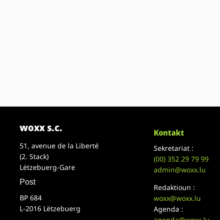
woxx s.c.
Kontakt
51, avenue de la Liberté
Sekretariat :
(2. Stack)
(00)
352 29 79 99
Lëtzebuerg-Gare
admin@woxx.lu
Post
Redaktioun :
BP 684
woxx@woxx.lu
L-2016 Lëtzebuerg
Agenda :
agenda@woxx.lu