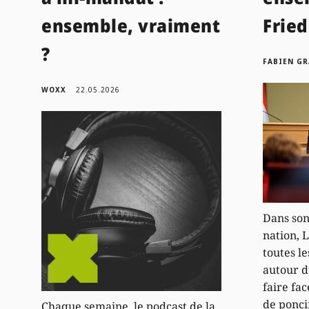
ensemble, vraiment
Fried
?
FABIEN GR
WOXX
22.05.2026
Dans son 
nation, 
toutes le
autour 
faire fac
de ponci
Chaque semaine, le podcast de la