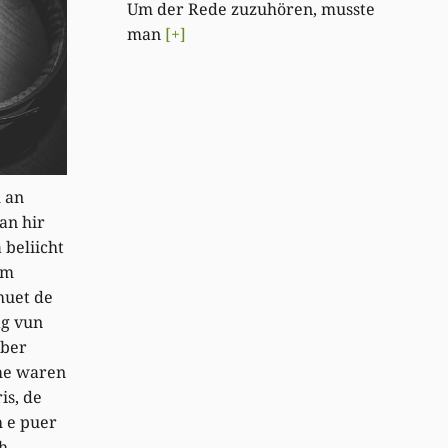
Um der Rede zuzuhören, musste
man
[+]
h an
an hir
 beliicht
em
huet de
ag vun
mber
me waren
is, de
h e puer
ch