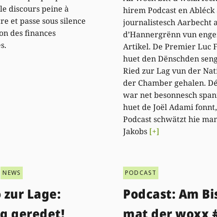
 le discours peine à
hirem Podcast en Abléck 
re et passe sous silence
journalistesch Aarbecht a
ion des finances
d’Hannergrënn vun eng
s.
Artikel. De Premier Luc 
huet den Dënschden seng
Ried zur Lag vun der Nat
der Chamber gehalen. Dé
war net besonnesch span
huet de Joël Adami fonnt
Podcast schwätzt hie ma
Jakobs
[+]
NEWS
PODCAST
 zur Lage:
Podcast: Am Bi
g geredet!
mat der woxx 