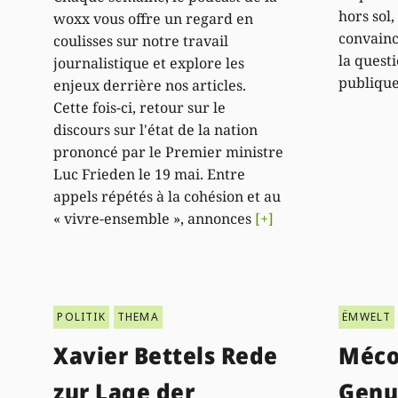
hors sol,
woxx vous offre un regard en
convainc
coulisses sur notre travail
la quest
journalistique et explore les
publique
enjeux derrière nos articles.
Cette fois-ci, retour sur le
discours sur l'état de la nation
prononcé par le Premier ministre
Luc Frieden le 19 mai. Entre
appels répétés à la cohésion et au
« vivre-ensemble », annonces
[+]
POLITIK
THEMA
ËMWELT
Xavier Bettels Rede
Méco
zur Lage der
Genu