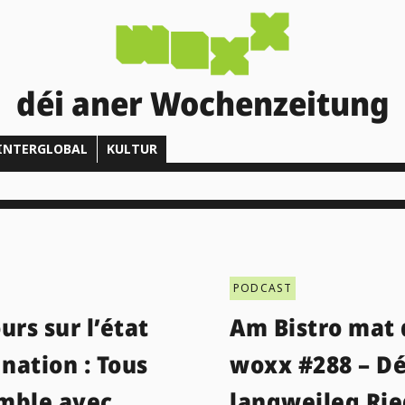
déi aner Wochenzeitung
INTERGLOBAL
KULTUR
PODCAST
urs sur l’état
Am Bistro mat 
 nation : Tous
woxx #288 – Dé
mble avec
langweileg Rie