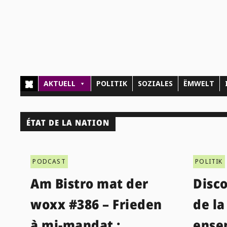
AKTUELL
POLITIK
SOZIALES
ËMWELT
ÉTAT DE LA NATION
PODCAST
POLITIK
Am Bistro mat der
Disco
woxx #386 – Frieden
de la
à mi-mandat :
ense