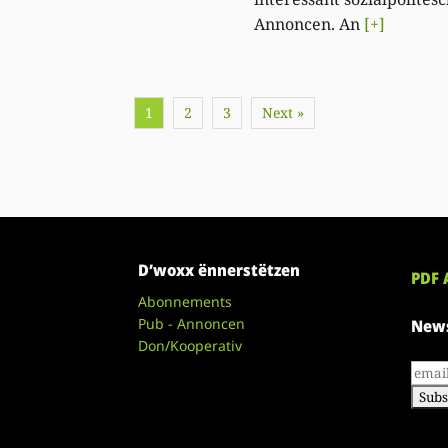
Annoncen. An
[+]
1
2
3
Next »
D’woxx ënnerstëtzen
PDF 
Abonnements
Pub - Annoncen
News
Don/Kooperativ