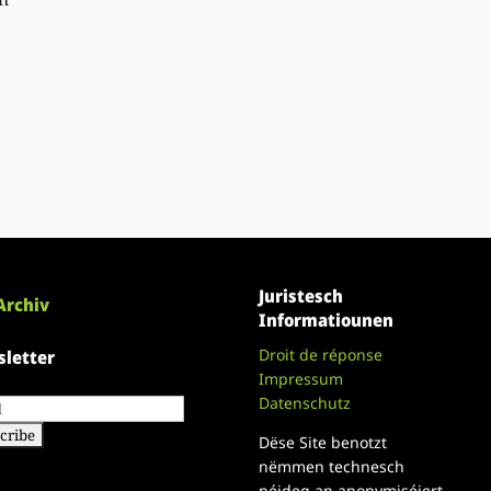
Juristesch
Archiv
Informatiounen
Droit de réponse
letter
Impressum
Datenschutz
Dëse Site benotzt
nëmmen technesch
néideg an anonymiséiert