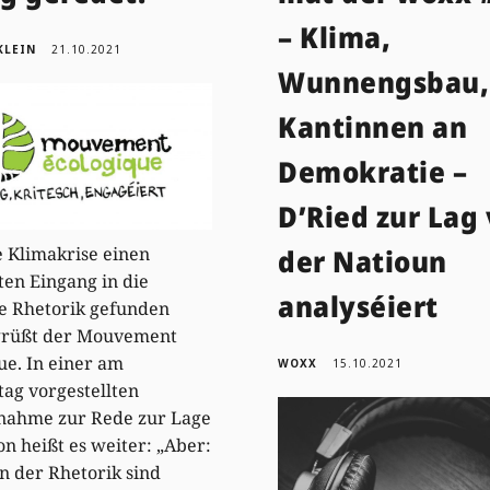
– Klima,
KLEIN
21.10.2021
Wunnengsbau,
Kantinnen an
Demokratie –
D’Ried zur Lag
der Natioun
e Klimakrise einen
ten Eingang in die
analyséiert
he Rhetorik gefunden
egrüßt der Mouvement
ue. In einer am
WOXX
15.10.2021
ag vorgestellten
gnahme zur Rede zur Lage
on heißt es weiter: „Aber:
en der Rhetorik sind