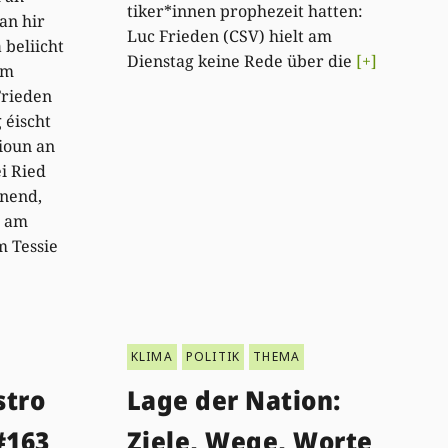
tiker*innen prophezeit hatten:
an hir
Luc Frieden (CSV) hielt am
 beliicht
Dienstag keine Rede über die
[+]
em
Frieden
 éischt
ioun an
i Ried
nend,
, am
m Tessie
KLIMA
POLITIK
THEMA
stro
Lage der Nation:
#163
Ziele, Wege, Worte