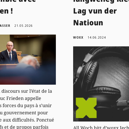
en !
Lag vun der
Natioun
ASSER
21.05.2026
WOXX
14.06.2024
discours sur l’état de la
Luc Frieden appelle
s forces du pays à s’unir
du gouvernement pour
e aux difficultés. Ponctué
fs et de propos parfois
All Woch bitt d’woxx Iec