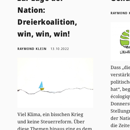
Nation:
RAYMOND 
Dreierkoalition,
win, win, win!
RAYMOND KLEIN
13.10.2022
Dass „di
verstärk
politisc
hat“, b
écologiq
Donnerst
Stellun
Viel Klima, ein bisschen Krieg
der Nati
und keine Steuerreform. Über
die Zeit
diese Themen hinaus ging es dem