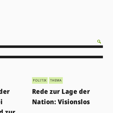
POLITIK
THEMA
der
Rede zur Lage der
i
Nation: Visionslos
d zur