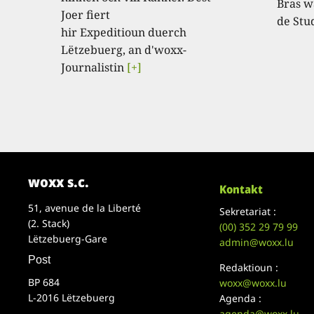
Bras w
Joer fiert
de Stu
hir Expeditioun duerch
Lëtzebuerg, an d'woxx-
Journalistin
[+]
woxx s.c.
Kontakt
51, avenue de la Liberté
Sekretariat :
(2. Stack)
(00)
352 29 79 99
Lëtzebuerg-Gare
admin@woxx.lu
Post
Redaktioun :
BP 684
woxx@woxx.lu
L-2016 Lëtzebuerg
Agenda :
agenda@woxx.lu