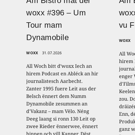
Am Bistro mat der
Am B
woxx #396 – Um
wox
Tour mam
vu F
Dynamobile
WOXX
WOXX
31.07.2026
All Wo
hirem 
All Woch bitt d’woxx Iech an
journa
hirem Podcast en Abléck an hir
enger
journalistesch Aarbecht.
d'Film
Zanter 1995 fuere Leit aus der
Keelen
Belsch ënnert dem Numm
zou. D
Dynamobile zesummen an
dräizé
d'Vakanz – mam Vëlo. Néng
Enn, dé
Deeg laang si ronn 130 Leit op
Produk
zwee Rieder ënnerwee, ënnert
ganz w
hinnen och vill Kanner. Dëst