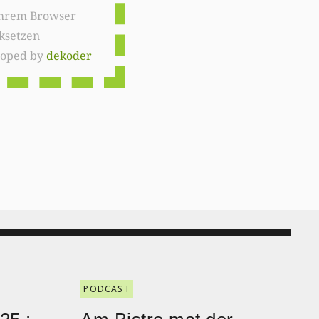
ksetzen
loped by
dekoder
PODCAST