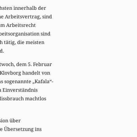
chsten innerhalb der
ne Arbeitsvertrag, sind
om Arbeitsrecht
beitsorganisation sind
 tätig, die meisten
d.
ttwoch, dem 5. Februar
 Klovborg handelt von
as sogenannte „Kafala“-
n Einverständnis
Missbrauch machtlos
sion über
ie Übersetzung ins