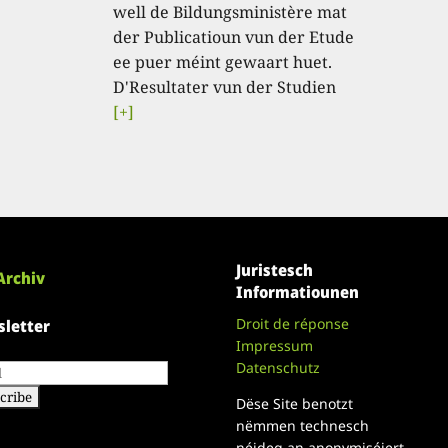
well de Bildungsministère mat
der Publicatioun vun der Etude
ee puer méint gewaart huet.
D'Resultater vun der Studien
[+]
Juristesch
Archiv
Informatiounen
Droit de réponse
letter
Impressum
Datenschutz
Dëse Site benotzt
nëmmen technesch
néideg an anonymiséiert