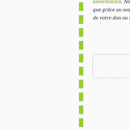
unterstützen
.
Not
que grâce au sout
de votre don ou