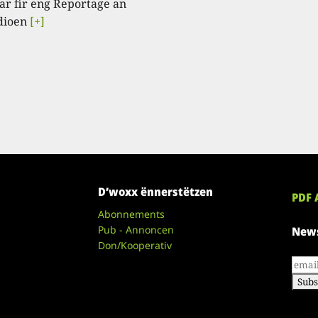
ar fir eng Reportage an
dioen
[+]
D’woxx ënnerstëtzen
PDF 
Abonnements
Pub - Annoncen
News
Don/Kooperativ