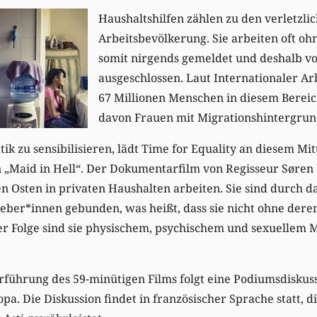
Haushaltshilfen zählen zu den verletzli
Arbeitsbevölkerung. Sie arbeiten oft oh
somit nirgends gemeldet und deshalb v
ausgeschlossen. Laut Internationaler Ar
67 Millionen Menschen in diesem Bereich
davon Frauen mit Migrationshintergrun
ik zu sensibilisieren, lädt Time for Equality an diesem Mi
 „Maid in Hell“. Der Dokumentarfilm von Regisseur Søren
en Osten in privaten Haushalten arbeiten. Sie sind durch d
eber*innen gebunden, was heißt, dass sie nicht ohne dere
er Folge sind sie physischem, psychischem und sexuellem 
rführung des 59-minütigen Films folgt eine Podiumsdiskus
pa. Die Diskussion findet in französischer Sprache statt, d