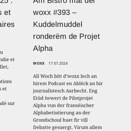
25 :
Am Bistro mat der
s et
woxx #393 –
aires
Kuddelmuddel
ronderëm de Projet
Alpha
du
ndie et
WOXX
17.07.2026
llet,
All Woch bitt d’woxx Iech an
ntions
hirem Podcast en Abléck an hir
 et
journalistesch Aarbecht. Eng
Etüd iwwert de Pilotprojet
ndé sur
Alpha vun der franséischer
Alphabetiséierung an der
Grondschoul huet fir vill
Debatte gesuergt. Virum allem