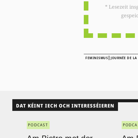
* Lesezeit insgesamt auf woxx.lu: 
gespei
|
FEMINISMUS
JOURNÉE DE LA
DAT KÉINT IECH OCH INTERESSÉIEREN
PODCAST
PODCA