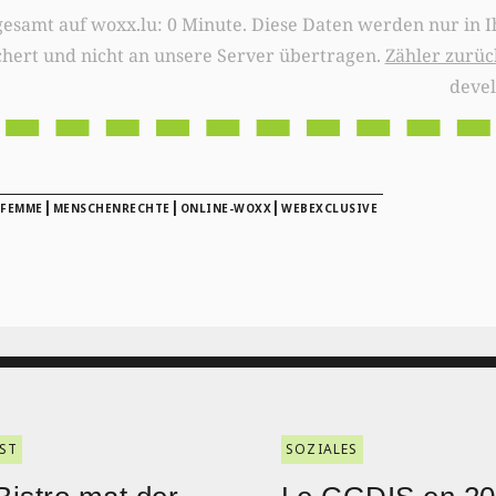
0 Minute. Diese Daten werden nur in Ihrem Browser
chert und nicht an unsere Server übertragen.
Zähler zurüc
deve
|
|
|
 FEMME
MENSCHENRECHTE
ONLINE-WOXX
WEBEXCLUSIVE
ST
SOZIALES