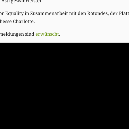
 Asti gewährleistet.
or Equality in Zusammenarbeit mit den Rotondes, der Plat
esse Charlotte.
 Anmeldungen sind
erwünscht
.