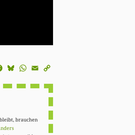
astodon
Facebook
Bluesky
WhatsApp
Email
Copy
Link
 bleibt, brauchen
anders