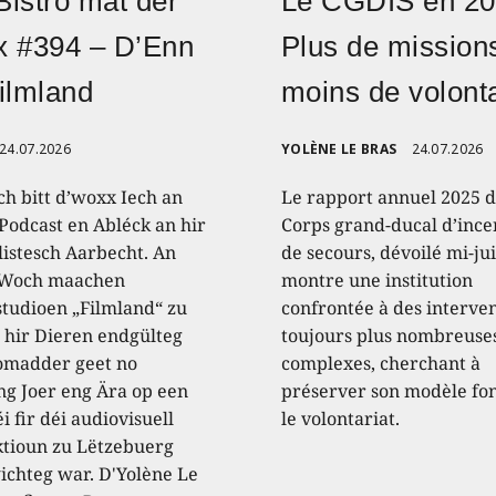
istro mat der
Le CGDIS en 20
x #394 – D’Enn
Plus de mission
ilmland
moins de volont
24.07.2026
YOLÈNE LE BRAS
24.07.2026
ch bitt d’woxx Iech an
Le rapport annuel 2025 
Podcast en Abléck an hir
Corps grand-ducal d’ince
listesch Aarbecht. An
de secours, dévoilé mi-jui
 Woch maachen
montre une institution
studioen „Filmland“ zu
confrontée à des interve
 hir Dieren endgülteg
toujours plus nombreuses
omadder geet no
complexes, cherchant à
ng Joer eng Ära op een
préserver son modèle fo
i fir déi audiovisuell
le volontariat.
tioun zu Lëtzebuerg
ichteg war. D'Yolène Le