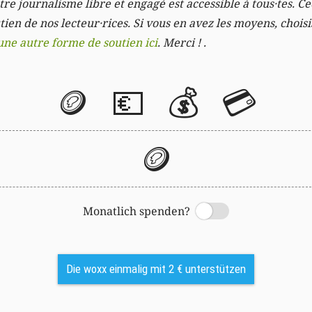
re journalisme libre et engagé est accessible à tous·tes. Cec
ien de nos lecteur·rices. Si vous en avez les moyens, chois
une autre forme de soutien ici
. Merci ! .
🪙
💶
💰
💳
🪙
Monatlich spenden?
Switch
Die woxx einmalig mit 2 € unterstützen