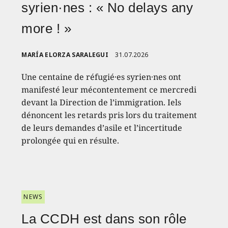
syrien·nes : « No delays any
more ! »
MARÍA ELORZA SARALEGUI
31.07.2026
Une centaine de réfugié·es syrien·nes ont
manifesté leur mécontentement ce mercredi
devant la Direction de l’immigration. Iels
dénoncent les retards pris lors du traitement
de leurs demandes d’asile et l’incertitude
prolongée qui en résulte.
NEWS
La CCDH est dans son rôle