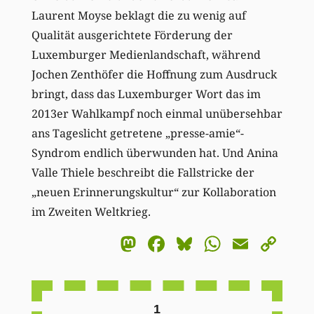
Laurent Moyse beklagt die zu wenig auf
Qualität ausgerichtete Förderung der
Luxemburger Medienlandschaft, während
Jochen Zenthöfer die Hoffnung zum Ausdruck
bringt, dass das Luxemburger Wort das im
2013er Wahlkampf noch einmal unübersehbar
ans Tageslicht getretene „presse-amie“-
Syndrom endlich überwunden hat. Und Anina
Valle Thiele beschreibt die Fallstricke der
„neuen Erinnerungskultur“ zur Kollaboration
im Zweiten Weltkrieg.
Mastodon
Facebook
Bluesky
WhatsA
Email
Co
Li
1