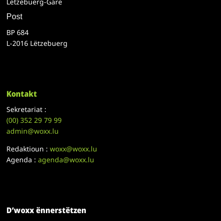
Lëtzebuerg-Gare
Post
BP 684
L-2016 Lëtzebuerg
Kontakt
Sekretariat :
(00)
352 29 79 99
admin@woxx.lu
Redaktioun :
woxx@woxx.lu
Agenda :
agenda@woxx.lu
D’woxx ënnerstëtzen