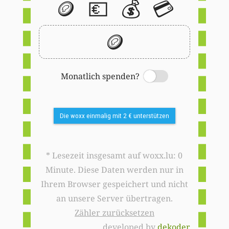
🪙
💶
💰
💳
🪙
Monatlich spenden?
Switch
Die woxx einmalig mit 2 € unterstützen
* Lesezeit insgesamt auf woxx.lu: 0
Minute. Diese Daten werden nur in
Ihrem Browser gespeichert und nicht
an unsere Server übertragen.
Zähler zurücksetzen
developed by
dekoder