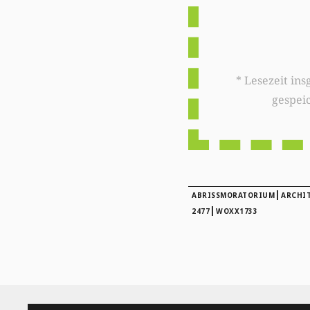
* Lesezeit insgesamt auf woxx.lu: 
gespei
|
ABRISSMORATORIUM
ARCHIT
|
2477
WOXX1733