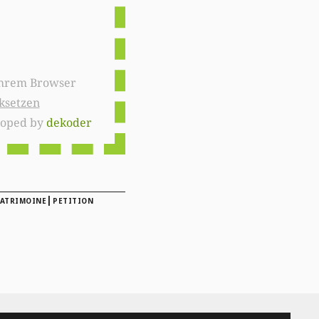
ksetzen
loped by
dekoder
|
ATRIMOINE
PETITION