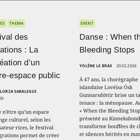
ES
THEMA
EVENT
ival des
Danse : When t
ations : La
Bleeding Stops
éation d’un
YOLÈNE LE BRAS
20.02.2026
re-espace public
À 47 ans, la chorégraphe
islandaise Lovéisa Ósk
ELORZA SARALEGUI
Gunnarsdóttir brise un t
26
tenace : la ménopause. A
« When the Bleeding Stop
e n’être qu’un espace
présenté au Kinneksbond,
ge culturel, selon les
transforme bouffées de c
ateur·rices, le Festival
et silences hérités en ma
grations permet de créer