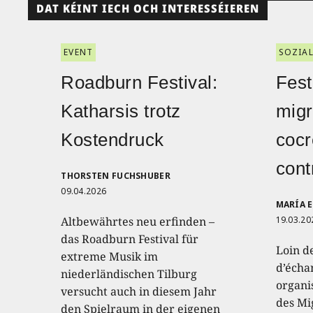
DAT KÉINT IECH OCH INTERESSÉIEREN
EVENT
SOZIAL
Roadburn Festival:
Fest
Katharsis trotz
migr
Kostendruck
cocr
cont
THORSTEN FUCHSHUBER
09.04.2026
MARÍA 
Altbewährtes neu erfinden –
19.03.20
das Roadburn Festival für
Loin d
extreme Musik im
d’échan
niederländischen Tilburg
organis
versucht auch in diesem Jahr
des Mi
den Spielraum in der eigenen