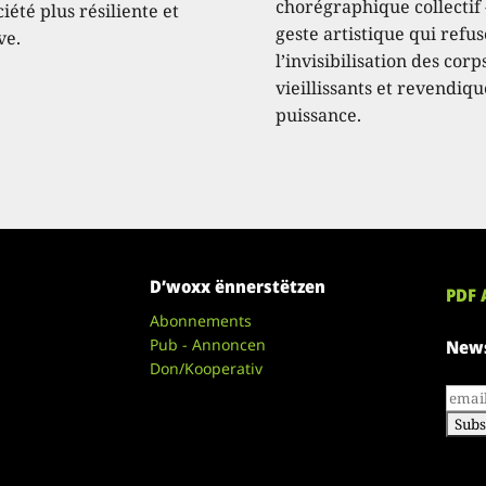
chorégraphique collectif 
iété plus résiliente et
geste artistique qui refus
ve.
l’invisibilisation des corp
vieillissants et revendiqu
puissance.
D’woxx ënnerstëtzen
PDF 
Abonnements
Pub - Annoncen
News
Don/Kooperativ