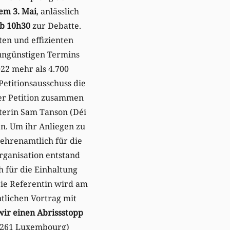
em 3. Mai
, anlässlich
b 10h30
zur Debatte.
en und effizienten
ungünstigen Termins
22 mehr als 4.700
Petitionsausschuss die
der Petition zusammen
terin Sam Tanson (Déi
n. Um ihr Anliegen zu
e ehrenamtlich für die
Organisation entstand
h für die Einhaltung
Die Referentin wird am
tlichen Vortrag mit
ir einen Abrissstopp
L-2261 Luxembourg)