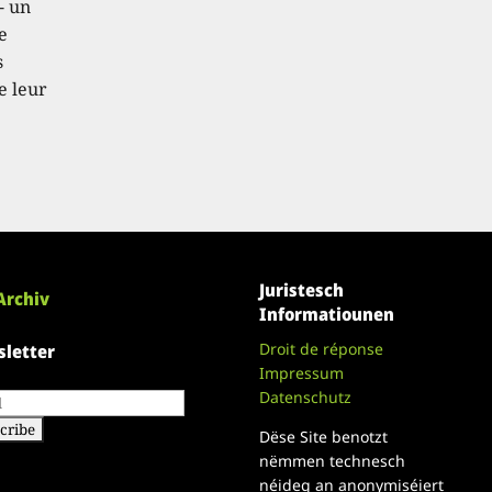
- un
e
s
e leur
Juristesch
Archiv
Informatiounen
Droit de réponse
letter
Impressum
Datenschutz
Dëse Site benotzt
nëmmen technesch
néideg an anonymiséiert