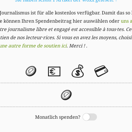
Journalismus ist für alle kostenlos verfügbar. Damit das so
Sie können Ihren Spendenbeitrag hier auswählen oder
uns 
re journalisme libre et engagé est accessible à tous·tes. Cec
ien de nos lecteur·rices. Si vous en avez les moyens, chois
une autre forme de soutien ici
. Merci ! .
🪙
💶
💰
💳
🪙
Monatlich spenden?
Switch