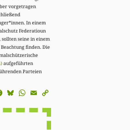
mber vorgetragen
chließend
ger*innen. In einem
alschutz Federatioun
sollten seine in einem
Beachtung finden. Die
kmalschützerische
n)
aufgeführten
führenden Parteien
astodon
Facebook
Bluesky
WhatsApp
Email
Copy
Link