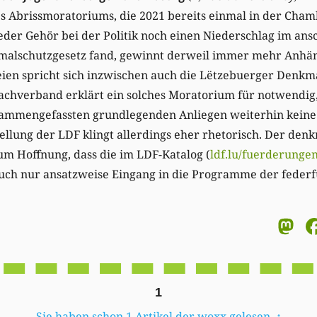
es Abrissmoratoriums, die 2021 bereits einmal in der Cha
der Gehör bei der Politik noch einen Niederschlag im ans
malschutzgesetz fand, gewinnt derweil immer mehr Anhän
eien spricht sich inzwischen auch die Lëtzebuerger Denkm
achverband erklärt ein solches Moratorium für notwendig, 
ammengefassten grundlegenden Anliegen weiterhin keine 
ellung der LDF klingt allerdings eher rhetorisch. Der den
aum Hoffnung, dass die im LDF-Katalog (
ldf.lu/fuerderunge
ch nur ansatzweise Eingang in die Programme der feder
M
1
Sie haben schon 1 Artikel der woxx gelesen.
↑