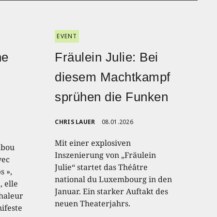
EVENT
he
Fräulein Julie: Bei
diesem Machtkampf
sprühen die Funken
CHRIS LAUER
08.01.2026
Mit einer explosiven
abou
Inszenierung von „Fräulein
vec
Julie“ startet das Théâtre
s »,
national du Luxembourg in den
 elle
Januar. Ein starker Auftakt des
haleur
neuen Theaterjahrs.
nifeste