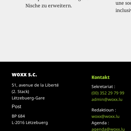
une soc
Nische zu erweitern.
inclusi
woxx s.c.
Kontakt
51, avenue de la Liberté
Sekretariat :
(2. Stack)
(00)
352 29 79 99
Lëtzebuerg-Gare
admin@woxx.lu
Post
Redaktioun :
BP 684
woxx@woxx.lu
L-2016 Lëtzebuerg
Agenda :
agenda@woxx.lu