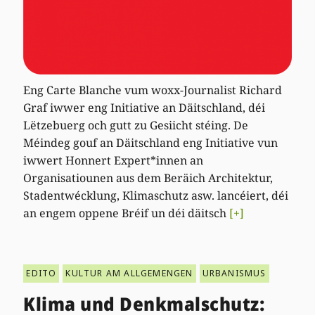
Eng Carte Blanche vum woxx-Journalist Richard
Graf iwwer eng Initiative an Däitschland, déi
Lëtzebuerg och gutt zu Gesiicht stéing. De
Méindeg gouf an Däitschland eng Initiative vun
iwwert Honnert Expert*innen an
Organisatiounen aus dem Beräich Architektur,
Stadentwécklung, Klimaschutz asw. lancéiert, déi
an engem oppene Bréif un déi däitsch
[+]
EDITO
KULTUR AM ALLGEMENGEN
URBANISMUS
Klima und Denkmalschutz: