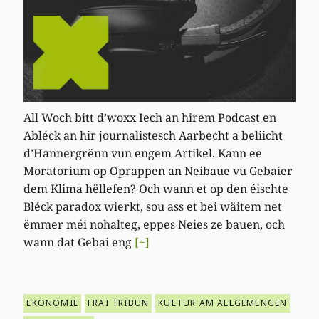
All Woch bitt d’woxx Iech an hirem Podcast en
Abléck an hir journalistesch Aarbecht a beliicht
d’Hannergrënn vun engem Artikel. Kann ee
Moratorium op Oprappen an Neibaue vu Gebaier
dem Klima hëllefen? Och wann et op den éischte
Bléck paradox wierkt, sou ass et bei wäitem net
ëmmer méi nohalteg, eppes Neies ze bauen, och
wann dat Gebai eng
[+]
EKONOMIE
FRÄI TRIBÜN
KULTUR AM ALLGEMENGEN