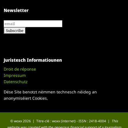
Newsletter
Juristesch Informatiounen
Droit de réponse
Impressum
Datenschutz
Dëse Site benotzt nëmmen technesch néideg an
anonymiséiert Cookies.
© woxx 2026 | Titre-clé : woxx (internet) - ISSN : 2418-4004 |
This
website was created with the generous financial support of a Journalism