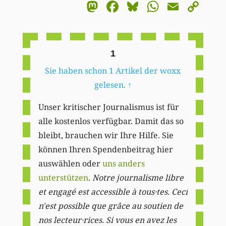
Mastodon
Facebook
Bluesky
WhatsA
Email
Co
Li
1
Sie haben schon 1 Artikel der woxx
gelesen.
↑
Unser kritischer Journalismus ist für
alle kostenlos verfügbar. Damit das so
bleibt, brauchen wir Ihre Hilfe. Sie
können Ihren Spendenbeitrag hier
auswählen oder
uns anders
unterstützen
.
Notre journalisme libre
et engagé est accessible à tous·tes. Ceci
n'est possible que grâce au soutien de
nos lecteur·rices. Si vous en avez les