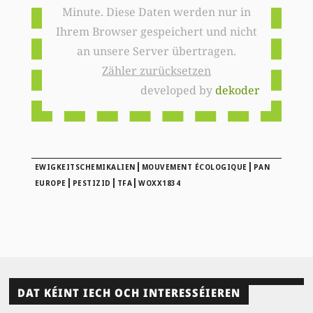
Minute. Diese Daten werden nur in
Ihrem Browser gespeichert und nicht
an unsere Server übertragen.
Zähler zurücksetzen
developed by
dekoder
|
|
EWIGKEITSCHEMIKALIEN
MOUVEMENT ÉCOLOGIQUE
PAN
|
|
|
EUROPE
PESTIZID
TFA
WOXX1834
DAT KÉINT IECH OCH INTERESSÉIEREN