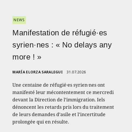
NEWS
Manifestation de réfugié·es
syrien·nes : « No delays any
more ! »
MARÍA ELORZA SARALEGUI
31.07.2026
Une centaine de réfugié·es syrien·nes ont
manifesté leur mécontentement ce mercredi
devant la Direction de l’immigration. Iels
dénoncent les retards pris lors du traitement
de leurs demandes d’asile et l’incertitude
prolongée qui en résulte.