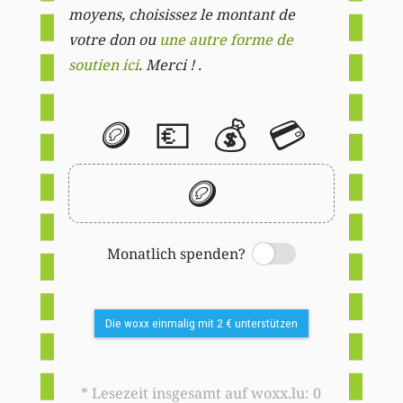
moyens, choisissez le montant de
votre don ou
une autre forme de
soutien ici
. Merci ! .
🪙
💶
💰
💳
🪙
Monatlich spenden?
Switch
Die woxx einmalig mit 2 € unterstützen
* Lesezeit insgesamt auf woxx.lu: 0