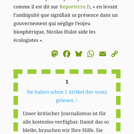
comme il est dit sur
Reporterre.fr
, « en levant
l’ambiguïté que signifiait sa présence dans un
gouvernement qui néglige l’enjeu
biosphérique, Nicolas Hulot aide les
écologistes ».
Mastodon
Facebook
Bluesky
WhatsA
Email
Co
Li
1
Sie haben schon 1 Artikel der woxx
gelesen.
↑
Unser kritischer Journalismus ist für
alle kostenlos verfügbar. Damit das so
bleibt, brauchen wir Ihre Hilfe. Sie