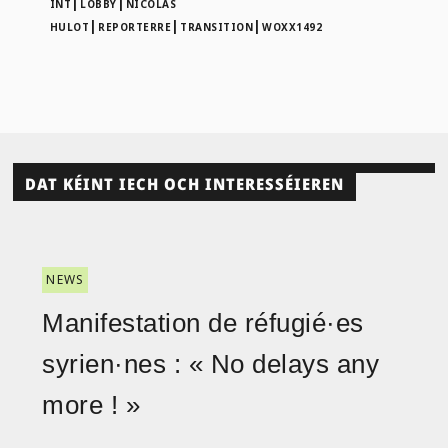
|
|
INT
LOBBY
NICOLAS
|
|
|
HULOT
REPORTERRE
TRANSITION
WOXX1492
DAT KÉINT IECH OCH INTERESSÉIEREN
NEWS
Manifestation de réfugié·es
syrien·nes : « No delays any
more ! »