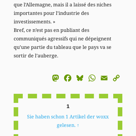
que l’Allemagne, mais il a laissé des niches
importantes pour l’industrie des
investissements. »
Bref, ce n’est pas en publiant des
communiqués agressifs qui ne dépeignent
qu’une partie du tableau que le pays va se
sortir de l’auberge.
Mastodon
Facebook
Bluesky
WhatsA
Email
Co
Li
1
Sie haben schon 1 Artikel der woxx
gelesen.
↑