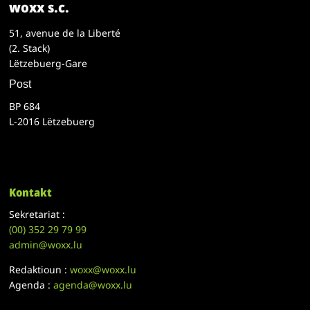
woxx s.c.
51, avenue de la Liberté
(2. Stack)
Lëtzebuerg-Gare
Post
BP 684
L-2016 Lëtzebuerg
Kontakt
Sekretariat :
(00)
352 29 79 99
admin@woxx.lu
Redaktioun :
woxx@woxx.lu
Agenda :
agenda@woxx.lu