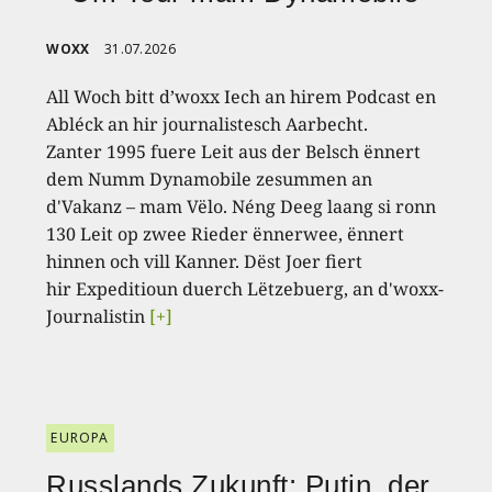
WOXX
31.07.2026
All Woch bitt d’woxx Iech an hirem Podcast en
Abléck an hir journalistesch Aarbecht.
Zanter 1995 fuere Leit aus der Belsch ënnert
dem Numm Dynamobile zesummen an
d'Vakanz – mam Vëlo. Néng Deeg laang si ronn
130 Leit op zwee Rieder ënnerwee, ënnert
hinnen och vill Kanner. Dëst Joer fiert
hir Expeditioun duerch Lëtzebuerg, an d'woxx-
Journalistin
[+]
EUROPA
Russlands Zukunft: Putin, der