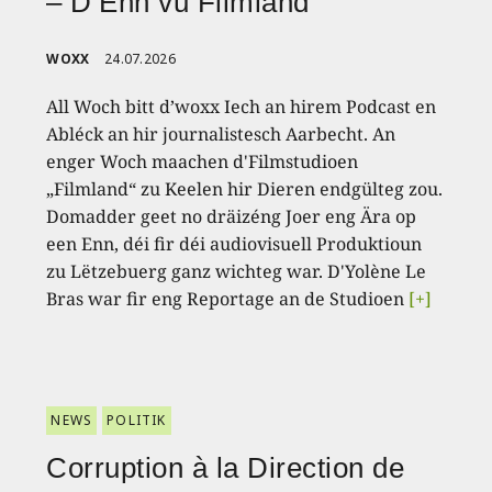
– D’Enn vu Filmland
WOXX
24.07.2026
All Woch bitt d’woxx Iech an hirem Podcast en
Abléck an hir journalistesch Aarbecht. An
enger Woch maachen d'Filmstudioen
„Filmland“ zu Keelen hir Dieren endgülteg zou.
Domadder geet no dräizéng Joer eng Ära op
een Enn, déi fir déi audiovisuell Produktioun
zu Lëtzebuerg ganz wichteg war. D'Yolène Le
Bras war fir eng Reportage an de Studioen
[+]
NEWS
POLITIK
Corruption à la Direction de