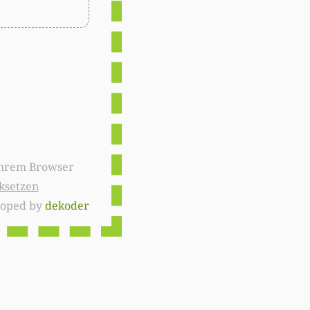
ksetzen
loped by
dekoder