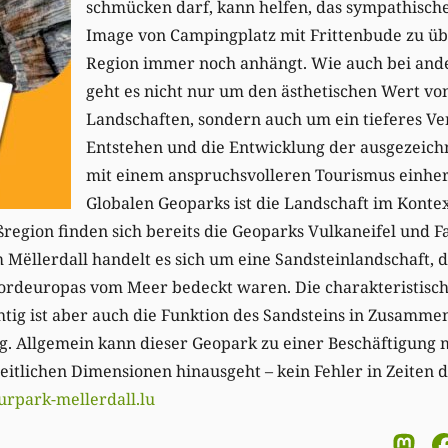
schmücken darf, kann helfen, das sympathische
Image von Campingplatz mit Frittenbude zu ü
Region immer noch anhängt. Wie auch bei and
geht es nicht nur um den ästhetischen Wert vo
Landschaften, sondern auch um ein tieferes Ve
Entstehen und die Entwicklung der ausgezeich
mit einem anspruchsvolleren Tourismus einhe
Globalen Geoparks ist die Landschaft im Kontex
ßregion finden sich bereits die Geoparks Vulkaneifel und
 Mëllerdall handelt es sich um eine Sandsteinlandschaft, di
 Nordeuropas vom Meer bedeckt waren. Die charakteristisc
tig ist aber auch die Funktion des Sandsteins in Zusamme
. Allgemein kann dieser Geopark zu einer Beschäftigung m
zeitlichen Dimensionen hinausgeht – kein Fehler in Zeiten
urpark-mellerdall.lu
M