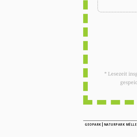
* Lesezeit insgesamt auf woxx.lu: 
gespei
|
GEOPARK
NATURPARK MËLLE