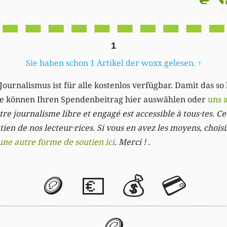
1
Sie haben schon 1 Artikel der woxx gelesen.
↑
Journalismus ist für alle kostenlos verfügbar. Damit das so
Sie können Ihren Spendenbeitrag hier auswählen oder
uns 
re journalisme libre et engagé est accessible à tous·tes. Cec
ien de nos lecteur·rices. Si vous en avez les moyens, chois
une autre forme de soutien ici
. Merci ! .
🪙
💶
💰
💳
🪙