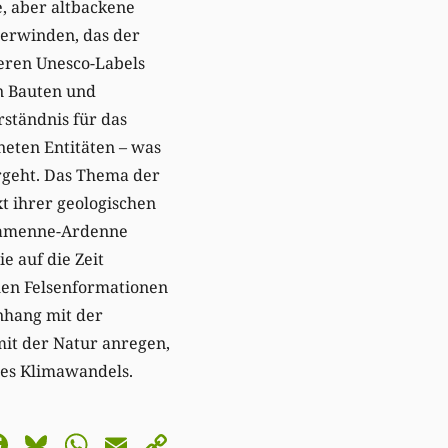
, aber altbackene
berwinden, das der
eren Unesco-Labels
n Bauten und
rständnis für das
neten Entitäten – was
rgeht. Das Thema der
t ihrer geologischen
 Famenne-Ardenne
e auf die Zeit
hen Felsenformationen
nhang mit der
it der Natur anregen,
 des Klimawandels.
astodon
Facebook
Bluesky
WhatsApp
Email
Copy