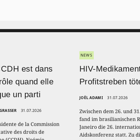
NEWS
CCDH est dans
HIV-Medikament
rôle quand elle
Profitstreben töt
ique un parti
JOËL ADAMI
31.07.2026
 GRASSER
31.07.2026
Zwischen dem 26. und 31.
fand im brasilianischen R
sidente de la Commission
Janeiro die 26. internati
ative des droits de
Aidskonferenz statt. Zu 
e (CCDH), Noémie