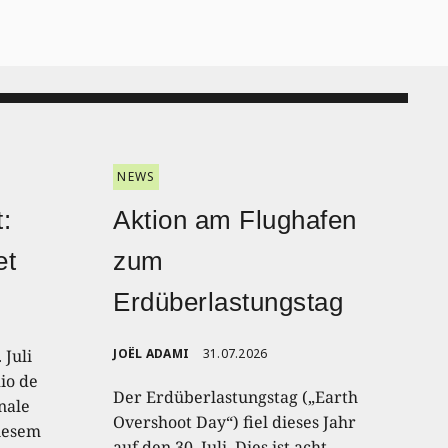
NEWS
:
Aktion am Flughafen
et
zum
Erdüberlastungstag
 Juli
JOËL ADAMI
31.07.2026
io de
Der Erdüberlastungstag („Earth
onale
Overshoot Day“) fiel dieses Jahr
diesem
auf den 30. Juli. Dies ist acht