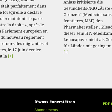
Anlass kritisierte die
, était parfaitement dans
Gesundheits-NGO „Ärzte
e lorsqu’elle a déclaré
Grenzen“ (Médecins sans
aut « maintenir le pare-
frontieres, MSF) den
tre la droite », après le
Pharmahersteller „Gilead
u Parlement européen en
dieser sein HIV-Medikam
 du nouveau règlement
Lenacapavir nicht als Ge
 retours des migrant·es et
für Länder mit geringem
·es, le 17 juin dernier.
[+]
st la
[+]
D’woxx ënnerstëtzen
PDF 
Abonnements