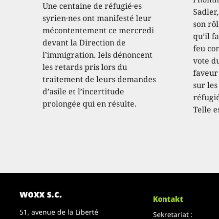
Une centaine de réfugié·es
Sadler
syrien·nes ont manifesté leur
son rôl
mécontentement ce mercredi
qu’il f
devant la Direction de
feu con
l’immigration. Iels dénoncent
vote d
les retards pris lors du
faveur
traitement de leurs demandes
sur les
d’asile et l’incertitude
réfugié
prolongée qui en résulte.
Telle e
woxx s.c.
Kontakt
51, avenue de la Liberté
Sekretariat :