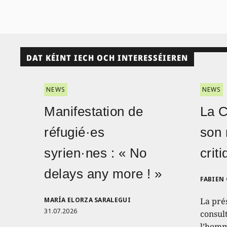
DAT KÉINT IECH OCH INTERESSÉIEREN
NEWS
NEWS
Manifestation de
La 
réfugié·es
son 
syrien·nes : « No
crit
delays any more ! »
FABIEN
MARÍA ELORZA SARALEGUI
La pré
31.07.2026
consult
l’homm