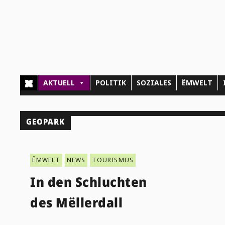
AKTUELL
POLITIK
SOZIALES
ËMWELT
GEOPARK
ËMWELT
NEWS
TOURISMUS
In den Schluchten
des Mëllerdall