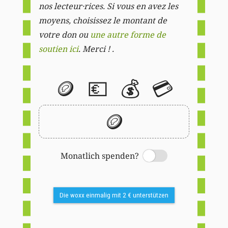
nos lecteur·rices. Si vous en avez les
moyens, choisissez le montant de
votre don ou
une autre forme de
soutien ici
. Merci ! .
🪙
💶
💰
💳
🪙
Monatlich spenden?
Switch
Die woxx einmalig mit 2 € unterstützen