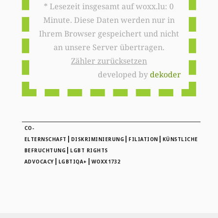
* Lesezeit insgesamt auf woxx.lu: 0
Minute. Diese Daten werden nur in
Ihrem Browser gespeichert und nicht
an unsere Server übertragen.
Zähler zurücksetzen
developed by
dekoder
CO-
|
|
|
ELTERNSCHAFT
DISKRIMINIERUNG
FILIATION
KÜNSTLICHE
|
BEFRUCHTUNG
LGBT RIGHTS
|
|
ADVOCACY
LGBTIQA+
WOXX1732