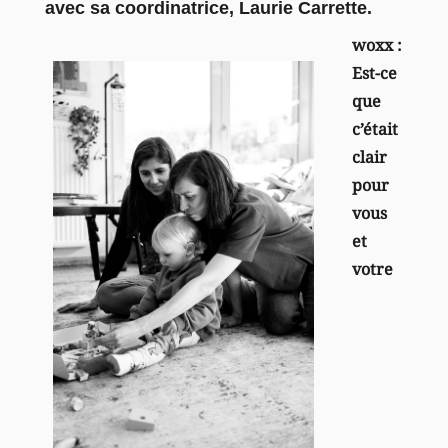
avec sa coordinatrice, Laurie Carrette.
woxx :
Est-ce
que
c’était
clair
pour
vous
et
votre