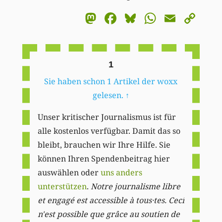
Mastodon
Facebook
Bluesky
WhatsA
Email
Co
Li
1
Sie haben schon 1 Artikel der woxx
gelesen.
↑
Unser kritischer Journalismus ist für
alle kostenlos verfügbar. Damit das so
bleibt, brauchen wir Ihre Hilfe. Sie
können Ihren Spendenbeitrag hier
auswählen oder
uns anders
unterstützen
.
Notre journalisme libre
et engagé est accessible à tous·tes. Ceci
n'est possible que grâce au soutien de