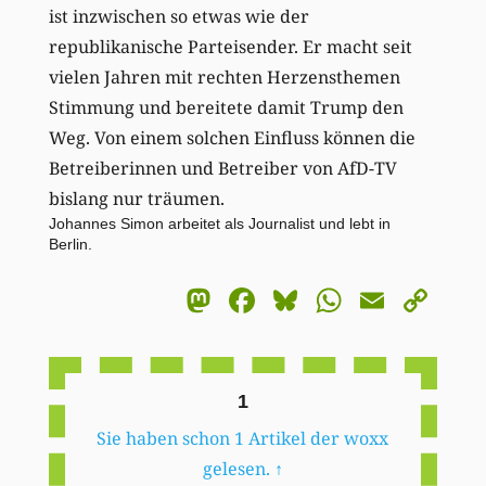
ist inzwischen so etwas wie der
republikanische Parteisender. Er macht seit
vielen Jahren mit rechten Herzensthemen
Stimmung und bereitete damit Trump den
Weg. Von einem solchen Einfluss können die
Betreiberinnen und Betreiber von AfD-TV
bislang nur träumen.
Johannes Simon arbeitet als Journalist und lebt in
Berlin.
Mastodon
Facebook
Bluesky
WhatsA
Email
Co
Li
1
Sie haben schon 1 Artikel der woxx
gelesen.
↑