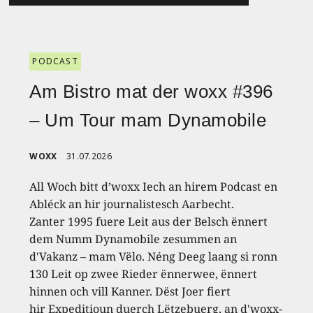
PODCAST
Am Bistro mat der woxx #396
– Um Tour mam Dynamobile
WOXX
31.07.2026
All Woch bitt d’woxx Iech an hirem Podcast en
Abléck an hir journalistesch Aarbecht.
Zanter 1995 fuere Leit aus der Belsch ënnert
dem Numm Dynamobile zesummen an
d'Vakanz – mam Vëlo. Néng Deeg laang si ronn
130 Leit op zwee Rieder ënnerwee, ënnert
hinnen och vill Kanner. Dëst Joer fiert
hir Expeditioun duerch Lëtzebuerg, an d'woxx-