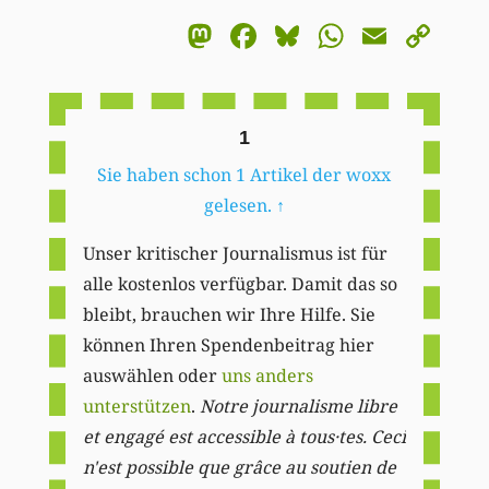
Mastodon
Facebook
Bluesky
WhatsA
Email
Co
Li
1
Sie haben schon 1 Artikel der woxx
gelesen.
↑
Unser kritischer Journalismus ist für
alle kostenlos verfügbar. Damit das so
bleibt, brauchen wir Ihre Hilfe. Sie
können Ihren Spendenbeitrag hier
auswählen oder
uns anders
unterstützen
.
Notre journalisme libre
et engagé est accessible à tous·tes. Ceci
n'est possible que grâce au soutien de