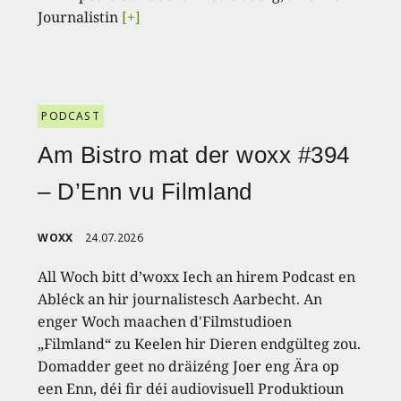
Journalistin
[+]
PODCAST
Am Bistro mat der woxx #394
– D’Enn vu Filmland
WOXX
24.07.2026
All Woch bitt d’woxx Iech an hirem Podcast en
Abléck an hir journalistesch Aarbecht. An
enger Woch maachen d'Filmstudioen
„Filmland“ zu Keelen hir Dieren endgülteg zou.
Domadder geet no dräizéng Joer eng Ära op
een Enn, déi fir déi audiovisuell Produktioun