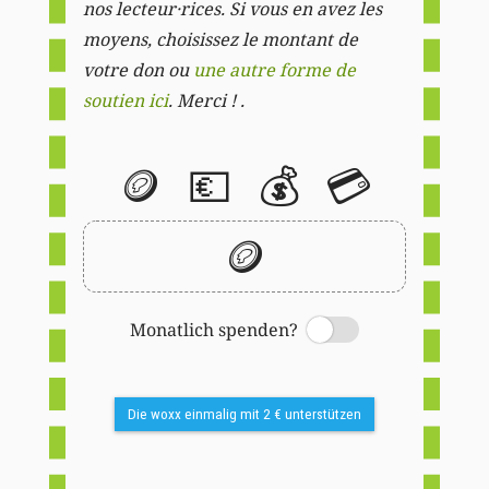
nos lecteur·rices. Si vous en avez les
moyens, choisissez le montant de
votre don ou
une autre forme de
soutien ici
. Merci ! .
🪙
💶
💰
💳
🪙
Monatlich spenden?
Switch
Die woxx einmalig mit 2 € unterstützen