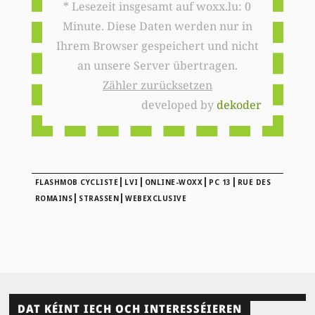
* Lesezeit insgesamt auf woxx.lu: 0
Minute. Diese Daten werden nur in
Ihrem Browser gespeichert und nicht
an unsere Server übertragen.
Zähler zurücksetzen
developed by
dekoder
|
|
|
|
FLASHMOB CYCLISTE
LVI
ONLINE-WOXX
PC 13
RUE DES
|
|
ROMAINS
STRASSEN
WEBEXCLUSIVE
DAT KÉINT IECH OCH INTERESSÉIEREN