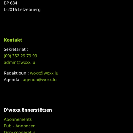
BP 684
L-2016 Lëtzebuerg
Kontakt
Sekretariat :
(00)
352 29 79 99
admin@woxx.lu
Redaktioun :
woxx@woxx.lu
Agenda :
agenda@woxx.lu
D’woxx ënnerstëtzen
Abonnements
Pub - Annoncen
Don/Kooperativ