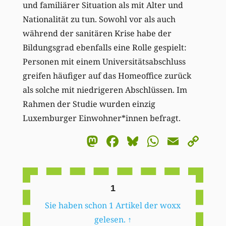
und familiärer Situation als mit Alter und
Nationalität zu tun. Sowohl vor als auch
während der sanitären Krise habe der
Bildungsgrad ebenfalls eine Rolle gespielt:
Personen mit einem Universitätsabschluss
greifen häufiger auf das Homeoffice zurück
als solche mit niedrigeren Abschlüssen. Im
Rahmen der Studie wurden einzig
Luxemburger Einwohner*innen befragt.
Mastodon
Facebook
Bluesky
WhatsA
Email
Co
Li
1
Sie haben schon 1 Artikel der woxx
gelesen.
↑