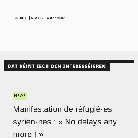
|
|
ARBEIT
STATEC
WOXX1587
DAT KÉINT IECH OCH INTERESSÉIEREN
NEWS
Manifestation de réfugié·es
syrien·nes : « No delays any
more ! »