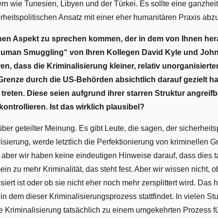
n wie Tunesien, Libyen und der Türkei. Es sollte eine ganzheitli
rheitspolitischen Ansatz mit einer eher humanitären Praxis ab
inen Aspekt zu sprechen kommen, der in dem von Ihnen h
man Smuggling“ von Ihren Kollegen David Kyle und John 
n, dass die Kriminalisierung kleiner, relativ unorganisier
renze durch die US-Behörden absichtlich darauf gezielt h
 treten. Diese seien aufgrund ihrer starren Struktur angreifb
 kontrollieren. Ist das wirklich plausibel?
ber geteilter Meinung. Es gibt Leute, die sagen, der sicherheits
lisierung, werde letztlich die Perfektionierung von kriminellen
v, aber wir haben keine eindeutigen Hinweise darauf, dass dies t
ein zu mehr Kriminalität, das steht fest. Aber wir wissen nicht, o
siert ist oder ob sie nicht eher noch mehr zersplittert wird. Das
 in dem dieser Kriminalisierungsprozess stattfindet. In vielen S
e Kriminalisierung tatsächlich zu einem umgekehrten Prozess füh