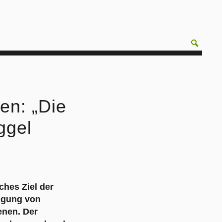
en: „Die
ggel
ches Ziel der
olgung von
enen. Der