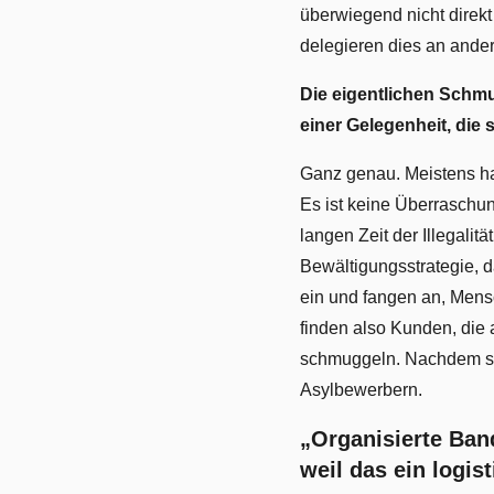
überwiegend nicht direk
delegieren dies an ande
Die eigentlichen Schm
einer Gelegenheit, die
Ganz genau. Meistens ha
Es ist keine Überraschun
langen Zeit der Illegalit
Bewältigungsstrategie, 
ein und fangen an, Mens
finden also Kunden, die
schmuggeln. Nachdem sie
Asylbewerbern.
„Organisierte Ba
weil das ein logis