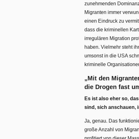
zunehmenden Dominanz ei
Migranten immer verwundb
einen Eindruck zu vermi
dass die kriminellen Ka
irregulären Migration pr
haben. Vielmehr steht i
umsonst in die USA schm
kriminelle Organisatione
„Mit den Migrante
die Drogen fast u
Es ist also eher so, d
sind, sich anschauen, 
Ja, genau. Das funktionie
große Anzahl von Migrant
profitiert von dieser Ma