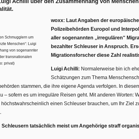
 Luigi Achilli über den Zusammenhang von Mensche
lität.
woxx: Laut Angaben der europäischen
Polizeibehörden Europol und Interpo
 den Schmugglern um
aller sogenannten „irregulären“ Migr
nzte Menschen“: Luigi
bezahlter Schleuser in Anspruch. Ers
nhang von sogenannter
Migrationsforscher diese Zahl realist
 der transnationalen
o: privat)
Luigi Achilli:
Normalerweise bin ich ehe
Schätzungen zum Thema Menschenschm
behörden stammen, die ihre eigene Agenda verfolgen. In diesem
u – sofern es um irreguläre Reisen geht. Mit anderen Worten: W
 höchstwahrscheinlich einen Schleuser brauchen, um Ihr Ziel z
.
 Schleusern tatsächlich meist um Angehörige straff organisi