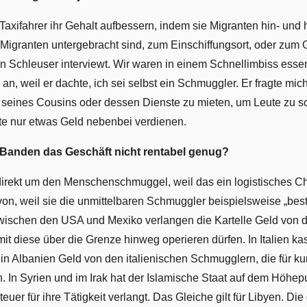
xifahrer ihr Gehalt aufbessern, indem sie Migranten hin- und 
 Migranten untergebracht sind, zum Einschiffungsort, oder zum
en Schleuser interviewt. Wir waren in einem Schnellimbiss esse
n, weil er dachte, ich sei selbst ein Schmuggler. Er fragte mich
ot seines Cousins oder dessen Dienste zu mieten, um Leute zu s
lte nur etwas Geld nebenbei verdienen.
 Banden das Geschäft nicht rentabel genug?
irekt um den Menschenschmuggel, weil das ein logistisches Cha
on, weil sie die unmittelbaren Schmuggler beispielsweise „best
zwischen den USA und Mexiko verlangen die Kartelle Geld von
t diese über die Grenze hinweg operieren dürfen. In Italien kass
in Albanien Geld von den italienischen Schmugglern, die für k
. In Syrien und im Irak hat der Islamische Staat auf dem Höhep
er für ihre Tätigkeit verlangt. Das Gleiche gilt für Libyen. Die