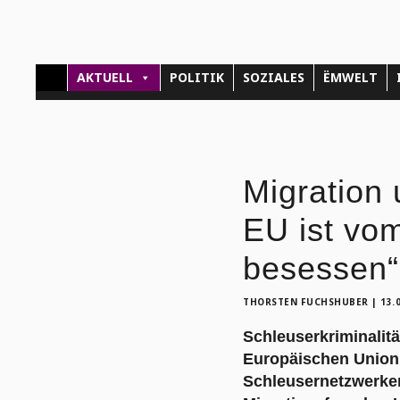
AKTUELL
POLITIK
SOZIALES
ËMWELT
Migration 
EU ist vo
besessen“
THORSTEN FUCHSHUBER
|
13.
Schleuserkriminalitä
Europäischen Union.
Schleusernetzwerken