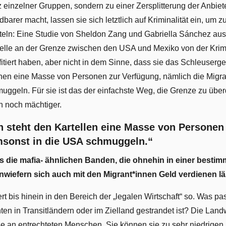
nzelner Gruppen, sondern zu einer Zersplitterung der Anbiete
arer macht, lassen sie sich letztlich auf Kriminalität ein, um 
tteln: Eine Studie von Sheldon Zang und Gabriella Sánchez aus
rtelle an der Grenze zwischen den USA und Mexiko von der Krim
ofitiert haben, aber nicht in dem Sinne, dass sie das Schleuse
hnen eine Masse von Personen zur Verfügung, nämlich die Migra
uggeln. Für sie ist das der einfachste Weg, die Grenze zu übe
n noch mächtiger.
n steht den Kartellen eine Masse von Personen
msonst in die USA schmuggeln.“
ass die mafia- ähnlichen Banden, die ohnehin in einer besti
inwiefern sich auch mit den Migrant*innen Geld verdienen l
rt bis hinein in den Bereich der „legalen Wirtschaft“ so. Was pa
en in Transitländern oder im Zielland gestrandet ist? Die Landw
sse an entrechteten Menschen. Sie können sie zu sehr niedrigen