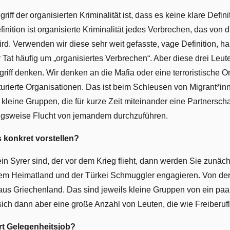
ff der organisierten Kriminalität ist, dass es keine klare Definit
nition ist organisierte Kriminalität jedes Verbrechen, das von
 Verwenden wir diese sehr weit gefasste, vage Definition, han
 Tat häufig um „organisiertes Verbrechen“. Aber diese drei Leute
riff denken. Wir denken an die Mafia oder eine terroristische Or
kturierte Organisationen. Das ist beim Schleusen von Migrant*inn
 kleine Gruppen, die für kurze Zeit miteinander eine Partnersch
gsweise Flucht von jemandem durchzuführen.
 konkret vorstellen?
n Syrer sind, der vor dem Krieg flieht, dann werden Sie zunäc
em Heimatland und der Türkei Schmuggler engagieren. Von der
us Griechenland. Das sind jeweils kleine Gruppen von ein paa
h dann aber eine große Anzahl von Leuten, die wie Freiberufle
rt Gelegenheitsjob?