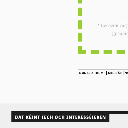
* Lesezeit insgesamt auf woxx.lu: 
gespei
|
|
DONALD TRUMP
MILITÄR
N
DAT KÉINT IECH OCH INTERESSÉIEREN