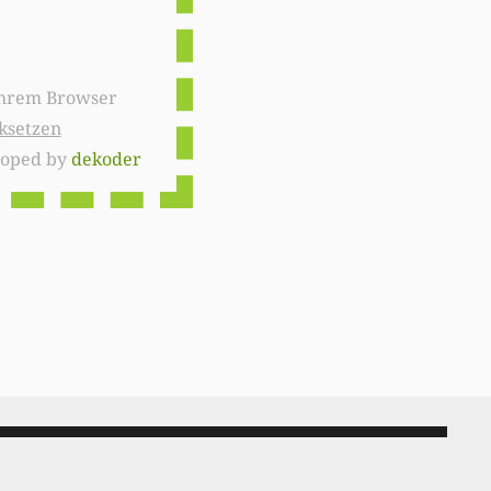
ksetzen
loped by
dekoder