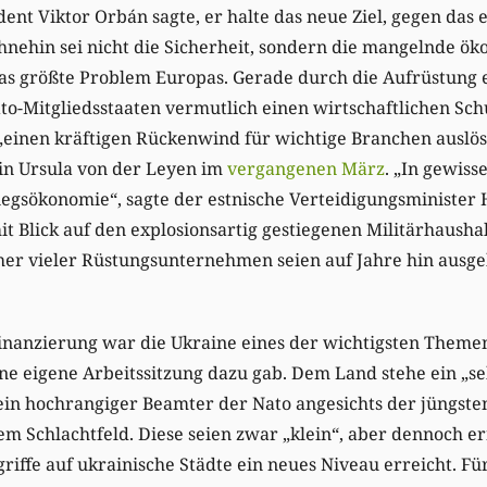
nt Viktor Orbán sagte, er halte das neue Ziel, gegen das e
Ohnehin sei nicht die Sicherheit, sondern die mangelnde ö
as größte Problem Europas. Gerade durch die Aufrüstung e
to-Mitgliedsstaaten vermutlich einen wirtschaftlichen Sch
„einen kräftigen Rückenwind für wichtige Branchen auslös
n Ursula von der Leyen im
vergangenen März
. „In gewiss
riegsökonomie“, sagte der estnische Verteidigungsministe
 Blick auf den explosionsartig gestiegenen Militärhaushal
her vieler Rüstungsunternehmen seien auf Jahre hin ausge
inanzierung war die Ukraine eines der wichtigsten Themen
ne eigene Arbeitssitzung dazu gab. Dem Land stehe ein „s
ein hochrangiger Beamter der Nato angesichts der jüngste
m Schlachtfeld. Diese seien zwar „klein“, aber dennoch e
griffe auf ukrainische Städte ein neues Niveau erreicht. F