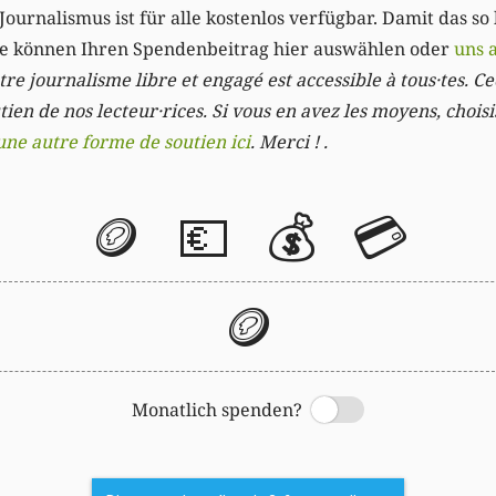
Journalismus ist für alle kostenlos verfügbar. Damit das so
Sie können Ihren Spendenbeitrag hier auswählen oder
uns 
re journalisme libre et engagé est accessible à tous·tes. Cec
ien de nos lecteur·rices. Si vous en avez les moyens, chois
une autre forme de soutien ici
. Merci ! .
🪙
💶
💰
💳
🪙
Monatlich spenden?
Switch