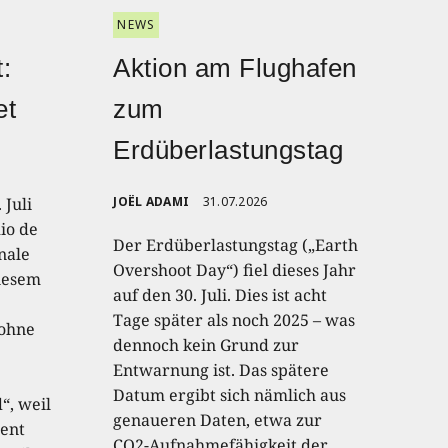
NEWS
:
Aktion am Flughafen
et
zum
Erdüberlastungstag
 Juli
JOËL ADAMI
31.07.2026
io de
Der Erdüberlastungstag („Earth
onale
Overshoot Day“) fiel dieses Jahr
diesem
auf den 30. Juli. Dies ist acht
Tage später als noch 2025 – was
 ohne
dennoch kein Grund zur
Entwarnung ist. Das spätere
Datum ergibt sich nämlich aus
“, weil
genaueren Daten, etwa zur
ent
CO2-Aufnahmefähigkeit der