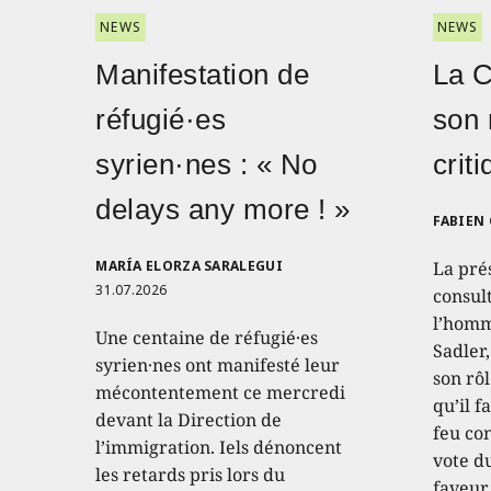
NEWS
NEWS
Manifestation de
La 
réfugié·es
son 
syrien·nes : « No
crit
delays any more ! »
FABIEN
MARÍA ELORZA SARALEGUI
La pré
31.07.2026
consult
l’homm
Une centaine de réfugié·es
Sadler
syrien·nes ont manifesté leur
son rôl
mécontentement ce mercredi
qu’il f
devant la Direction de
feu con
l’immigration. Iels dénoncent
vote d
les retards pris lors du
faveur