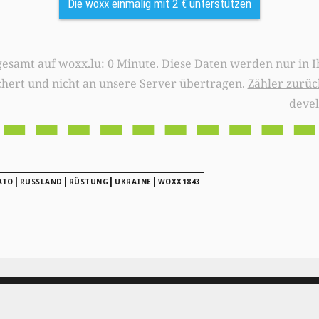
Die woxx einmalig mit 2 € unterstützen
0 Minute. Diese Daten werden nur in Ihrem Browser
chert und nicht an unsere Server übertragen.
Zähler zurüc
deve
|
|
|
|
ATO
RUSSLAND
RÜSTUNG
UKRAINE
WOXX1843