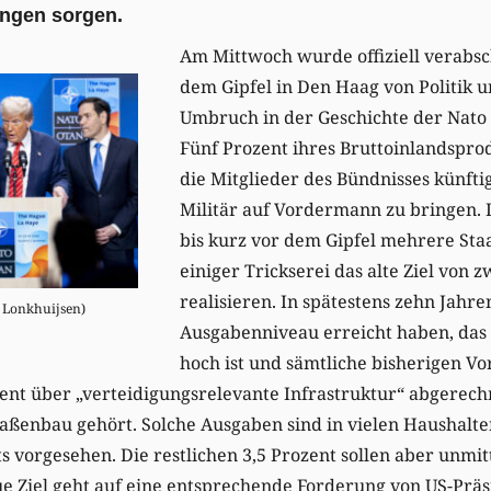
ngen sorgen.
Am Mittwoch wurde offiziell verabsc
dem Gipfel in Den Haag von Politik 
Umbruch in der Geschichte der Nato 
Fünf Prozent ihres Bruttoinlandspro
die Mitglieder des Bündnisses künft
Militär auf Vordermann zu bringen. 
bis kurz vor dem Gipfel mehrere Sta
einiger Trickserei das alte Ziel von 
realisieren. In spätestens zehn Jahren
 Lonkhuijsen)
Ausgabenniveau erreicht haben, das 
hoch ist und sämtliche bisherigen Vo
ent über „verteidigungsrelevante Infrastruktur“ abgerec
ßenbau gehört. Solche Ausgaben sind in vielen Haushalten
s vorgesehen. Die restlichen 3,5 Prozent sollen aber unmi
ue Ziel geht auf eine entsprechende Forderung von US-Pr