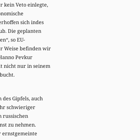
r kein Veto einlegte,
konomische
rhoffen sich indes
ub. Die geplanten
en“, so EU-
er Weise befinden wir
r Hanno Pevkur
t nicht nur in seinem
bucht.
 des Gipfels, auch
ehr schwieriger
n russischen
rnst zu nehmen.
ür ernstgemeinte