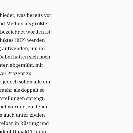
hiedet, was bereits vor
und Medien als größter
bezeichnet worden ist:
duktes (BIP) werden
ig aufwenden, um ihr
Dabei hatten sich noch
aten abgemüht, mit
zwei Prozent zu
 jedoch sollen alle ein
mehr als doppelt so
rstellungen sprengt.
hnet werden, zu denen
 auch unter zivilen
ttelbar in Rüstung und
äsident Donald Trump