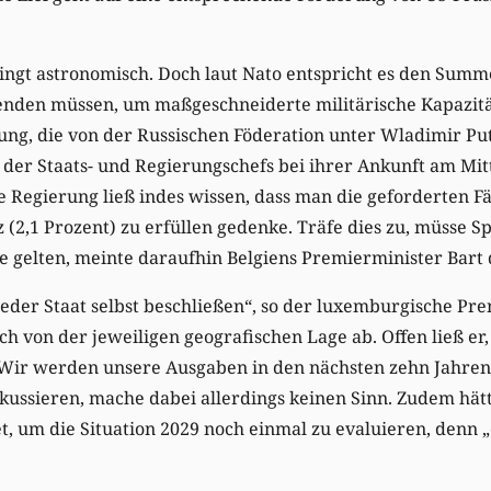
ingt astronomisch. Doch laut Nato entspricht es den Summe
enden müssen, um maßgeschneiderte militärische Kapazitä
ng, die von der Russischen Föderation unter Wladimir Puti
e der Staats- und Regierungschefs bei ihrer Ankunft am M
e Regierung ließ indes wissen, dass man die geforderten F
 (2,1 Prozent) zu erfüllen gedenke. Träfe dies zu, müsse 
e gelten, meinte daraufhin Belgiens Premierminister Bart
eder Staat selbst beschließen“, so der luxemburgische Pr
ch von der jeweiligen geografischen Lage ab. Offen ließ er,
ir werden unsere Ausgaben in den nächsten zehn Jahren st
okussieren, mache dabei allerdings keinen Sinn. Zudem hät
t, um die Situation 2029 noch einmal zu evaluieren, denn „