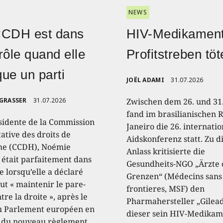
NEWS
CCDH est dans
HIV-Medikament
rôle quand elle
Profitstreben töt
ique un parti
JOËL ADAMI
31.07.2026
 GRASSER
31.07.2026
Zwischen dem 26. und 31.
fand im brasilianischen R
sidente de la Commission
Janeiro die 26. internati
ative des droits de
Aidskonferenz statt. Zu 
e (CCDH), Noémie
Anlass kritisierte die
, était parfaitement dans
Gesundheits-NGO „Ärzte
e lorsqu’elle a déclaré
Grenzen“ (Médecins sans
aut « maintenir le pare-
frontieres, MSF) den
tre la droite », après le
Pharmahersteller „Gilead
u Parlement européen en
dieser sein HIV-Medikam
 du nouveau règlement