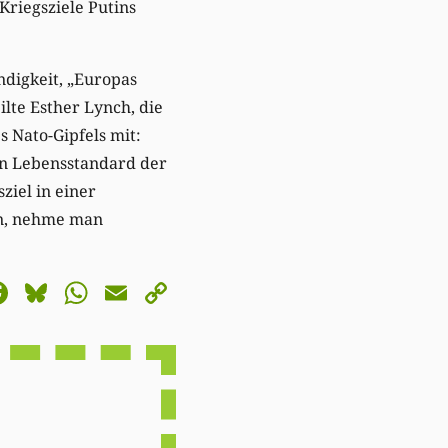
Kriegsziele Putins
ndigkeit, „Europas
ilte Esther Lynch, die
 Nato-Gipfels mit:
en Lebensstandard der
iel in einer
en, nehme man
astodon
Facebook
Bluesky
WhatsApp
Email
Copy
Link