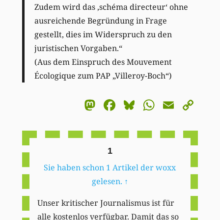
Zudem wird das ‚schéma directeur‘ ohne
ausreichende Begründung in Frage
gestellt, dies im Widerspruch zu den
juristischen Vorgaben.“
(Aus dem Einspruch des Mouvement
Écologique zum PAP „Villeroy-Boch“)
Mastodon
Facebook
Bluesky
WhatsA
Email
Co
Li
1
Sie haben schon 1 Artikel der woxx
gelesen.
↑
Unser kritischer Journalismus ist für
alle kostenlos verfügbar. Damit das so