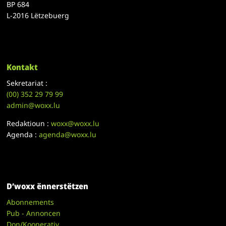
BP 684
L-2016 Lëtzebuerg
Kontakt
Sekretariat :
(00)
352 29 79 99
admin@woxx.lu
Redaktioun :
woxx@woxx.lu
Agenda :
agenda@woxx.lu
D’woxx ënnerstëtzen
Abonnements
Pub - Annoncen
Don/Kooperativ