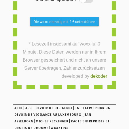
Die woxx einmalig mit 2 € unterstützen
* Lesezeit insgesamt auf woxx.lu: 0
Minute. Diese Daten werden nur in Ihrem
Browser gespeichert und nicht an unsere
Server übertragen.
Zähler zurücksetzen
developed by
dekoder
|
|
|
ABBL
ALFI
DEVOIR DE DILIGENCE
INITIATIVE POUR UN
|
DEVOIR DE VIGILANCE AU LUXEMBOURG
JEAN
|
|
ASSELBORN
MICHEL RECKINGER
PACTE ENTREPRISES ET
|
DROITS DE L'HOMME
WOXX1693