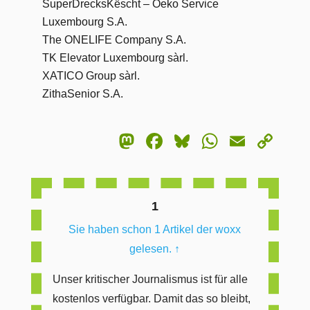
SuperDrecksKëscht – Oeko Service
Luxembourg S.A.
The ONELIFE Company S.A.
TK Elevator Luxembourg sàrl.
XATICO Group sàrl.
ZithaSenior S.A.
Mastodon
Facebook
Bluesky
WhatsA
Email
Co
Lin
1
Sie haben schon 1 Artikel der woxx
gelesen.
↑
Unser kritischer Journalismus ist für alle
kostenlos verfügbar. Damit das so bleibt,