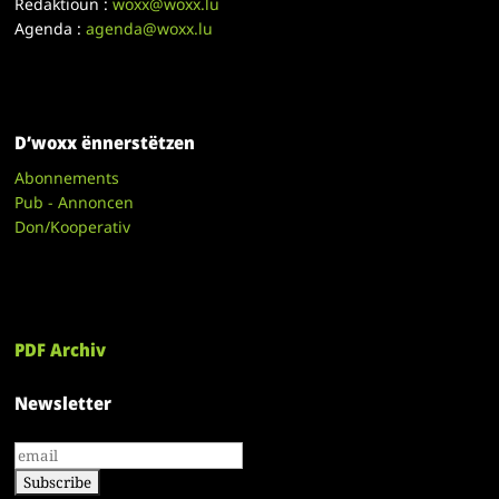
Redaktioun :
woxx@woxx.lu
Agenda :
agenda@woxx.lu
D’woxx ënnerstëtzen
Abonnements
Pub - Annoncen
Don/Kooperativ
PDF Archiv
Newsletter