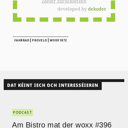
Zähler zurücksetzen
developed by
dekoder
|
|
FAHRRAD
PROVELO
WOXX1872
DAT KÉINT IECH OCH INTERESSÉIEREN
PODCAST
Am Bistro mat der woxx #396