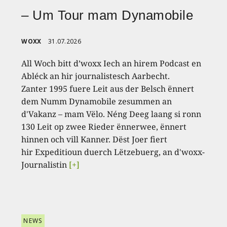
– Um Tour mam Dynamobile
WOXX
31.07.2026
All Woch bitt d’woxx Iech an hirem Podcast en
Abléck an hir journalistesch Aarbecht.
Zanter 1995 fuere Leit aus der Belsch ënnert
dem Numm Dynamobile zesummen an
d'Vakanz – mam Vëlo. Néng Deeg laang si ronn
130 Leit op zwee Rieder ënnerwee, ënnert
hinnen och vill Kanner. Dëst Joer fiert
hir Expeditioun duerch Lëtzebuerg, an d'woxx-
Journalistin
[+]
NEWS