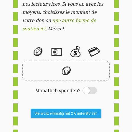
nos lecteur·rices. Si vous en avez les
moyens, choisissez le montant de
votre don ou
une autre forme de
soutien ici
. Merci ! .
🪙
💶
💰
💳
🪙
Monatlich spenden?
Switch
Die woxx einmalig mit 2 € unterstützen