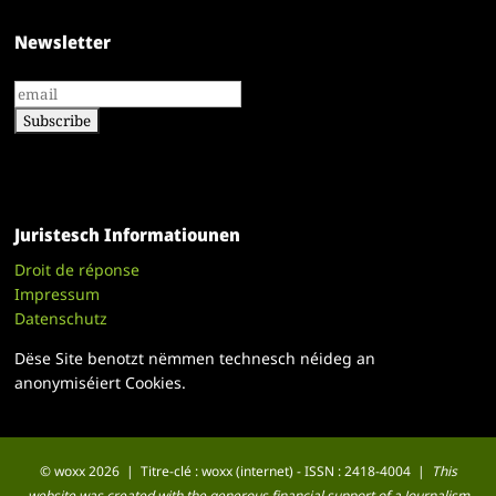
Newsletter
Juristesch Informatiounen
Droit de réponse
Impressum
Datenschutz
Dëse Site benotzt nëmmen technesch néideg an
anonymiséiert Cookies.
© woxx 2026 | Titre-clé : woxx (internet) - ISSN : 2418-4004 |
This
website was created with the generous financial support of a Journalism