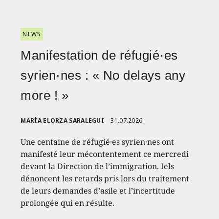
NEWS
Manifestation de réfugié·es
syrien·nes : « No delays any
more ! »
MARÍA ELORZA SARALEGUI
31.07.2026
Une centaine de réfugié·es syrien·nes ont
manifesté leur mécontentement ce mercredi
devant la Direction de l’immigration. Iels
dénoncent les retards pris lors du traitement
de leurs demandes d’asile et l’incertitude
prolongée qui en résulte.