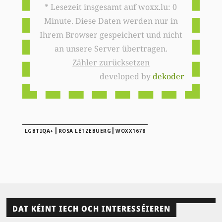
* Lesezeit insgesamt auf woxx.lu: 0
Minute. Diese Daten werden nur in
Ihrem Browser gespeichert und nicht
an unsere Server übertragen.
Zähler zurücksetzen
developed by
dekoder
|
|
LGBTIQA+
ROSA LËTZEBUERG
WOXX1678
DAT KÉINT IECH OCH INTERESSÉIEREN