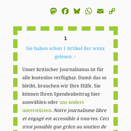
Mastodon
Facebook
Bluesky
WhatsA
Email
Co
Li
1
Sie haben schon 1 Artikel der woxx
gelesen.
↑
Unser kritischer Journalismus ist für
alle kostenlos verfügbar. Damit das so
bleibt, brauchen wir Ihre Hilfe. Sie
können Ihren Spendenbeitrag hier
auswählen oder
uns anders
unterstützen
.
Notre journalisme libre
et engagé est accessible à tous·tes. Ceci
n'est possible que grâce au soutien de