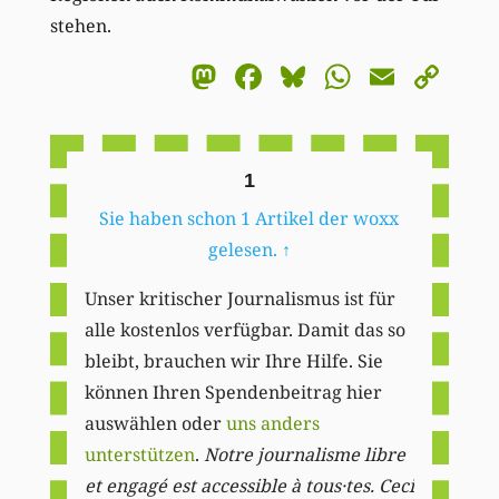
stehen.
Mastodon
Facebook
Bluesky
WhatsA
Email
Co
Li
1
Sie haben schon 1 Artikel der woxx
gelesen.
↑
Unser kritischer Journalismus ist für
alle kostenlos verfügbar. Damit das so
bleibt, brauchen wir Ihre Hilfe. Sie
können Ihren Spendenbeitrag hier
auswählen oder
uns anders
unterstützen
.
Notre journalisme libre
et engagé est accessible à tous·tes. Ceci