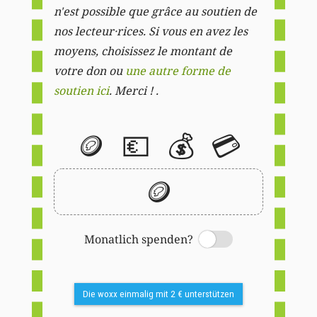
n'est possible que grâce au soutien de
nos lecteur·rices. Si vous en avez les
moyens, choisissez le montant de
votre don ou
une autre forme de
soutien ici
. Merci ! .
🪙
💶
💰
💳
🪙
Monatlich spenden?
Switch
Die woxx einmalig mit 2 € unterstützen