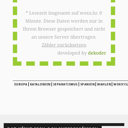
* Lesezeit insgesamt auf woxx.lu: 0
Minute. Diese Daten werden nur in
Ihrem Browser gespeichert und nicht
an unsere Server übertragen.
Zähler zurücksetzen
developed by
dekoder
|
|
|
|
|
EUROPA
KATALONIEN
SEPARATISMUS
SPANIEN
WAHLEN
WOXX15