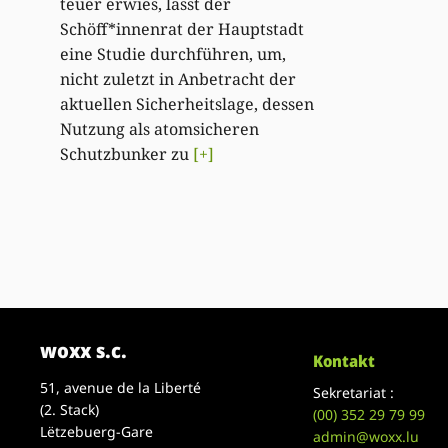
teuer erwies, lässt der
Schöff*innenrat der Hauptstadt
eine Studie durchführen, um,
nicht zuletzt in Anbetracht der
aktuellen Sicherheitslage, dessen
Nutzung als atomsicheren
Schutzbunker zu
[+]
woxx s.c.
Kontakt
51, avenue de la Liberté
Sekretariat :
(2. Stack)
(00)
352 29 79 99
Lëtzebuerg-Gare
admin@woxx.lu