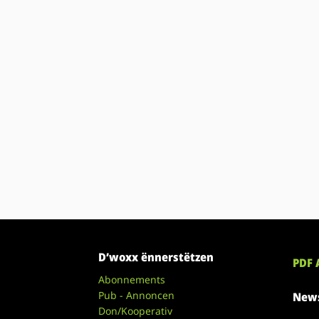
D’woxx ënnerstëtzen
PDF 
Abonnements
Pub - Annoncen
News
Don/Kooperativ