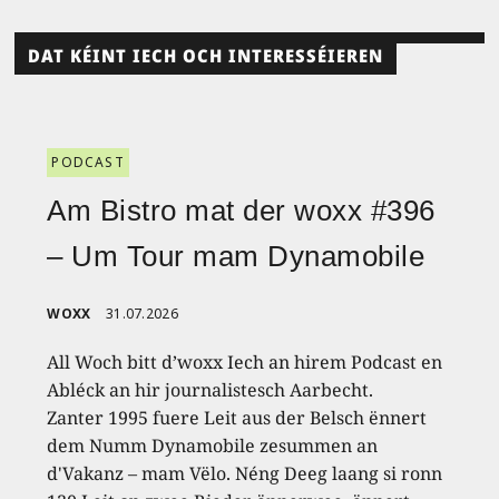
DAT KÉINT IECH OCH INTERESSÉIEREN
PODCAST
Am Bistro mat der woxx #396
– Um Tour mam Dynamobile
WOXX
31.07.2026
All Woch bitt d’woxx Iech an hirem Podcast en
Abléck an hir journalistesch Aarbecht.
Zanter 1995 fuere Leit aus der Belsch ënnert
dem Numm Dynamobile zesummen an
d'Vakanz – mam Vëlo. Néng Deeg laang si ronn