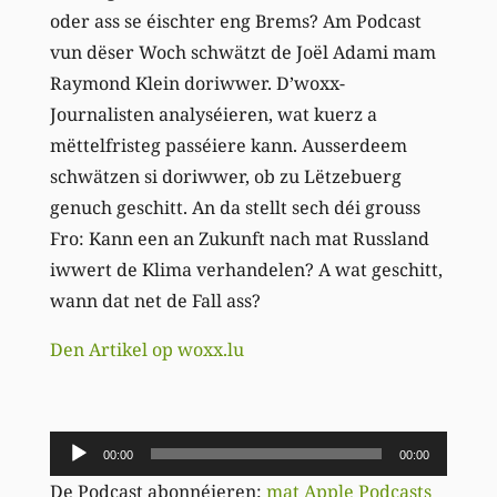
oder ass se éischter eng Brems? Am Podcast
vun dëser Woch schwätzt de Joël Adami mam
Raymond Klein doriwwer. D’woxx-
Journalisten analyséieren, wat kuerz a
mëttelfristeg passéiere kann. Ausserdeem
schwätzen
si
doriwwer, ob zu Lëtzebuerg
genuch geschitt. An da stellt sech déi grouss
Fro: Kann een an Zukunft nach mat Russland
iwwert de Klima verhandelen? A wat geschitt,
wann dat net de Fall ass?
Den Artikel op woxx.lu
Audio-
00:00
00:00
Player
De Podcast abonnéieren:
mat Apple Podcasts