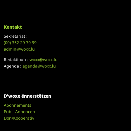
Kontakt
Sekretariat :
(00)
352 29 79 99
admin@woxx.lu
Redaktioun :
woxx@woxx.lu
Agenda :
agenda@woxx.lu
D’woxx ënnerstëtzen
Abonnements
Pub - Annoncen
Don/Kooperativ