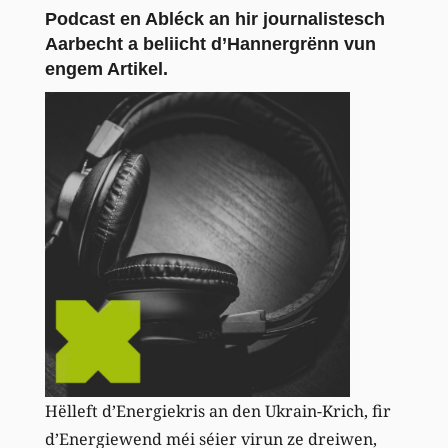
Podcast en Abléck an hir journalistesch
Aarbecht a beliicht d’Hannergrënn vun
engem Artikel.
Hëlleft d’Energiekris an den Ukrain-Krich, fir
d’Energiewend méi séier virun ze dreiwen,