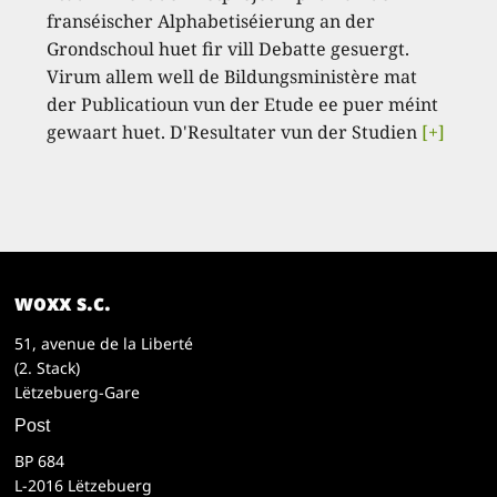
franséischer Alphabetiséierung an der
Grondschoul huet fir vill Debatte gesuergt.
Virum allem well de Bildungsministère mat
der Publicatioun vun der Etude ee puer méint
gewaart huet. D'Resultater vun der Studien
[+]
woxx s.c.
51, avenue de la Liberté
(2. Stack)
Lëtzebuerg-Gare
Post
BP 684
L-2016 Lëtzebuerg