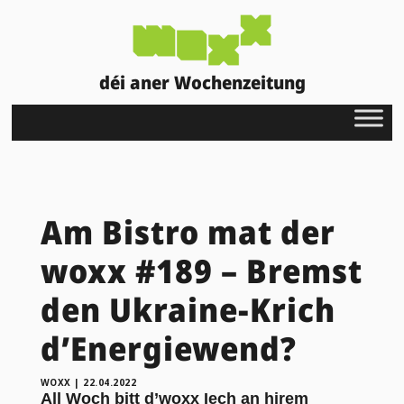
déi aner Wochenzeitung
Am Bistro mat der
woxx #189 – Bremst
den Ukraine-Krich
d’Energiewend?
WOXX
|
22.04.2022
All Woch bitt d’woxx Iech an hirem