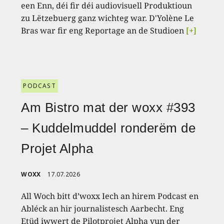
een Enn, déi fir déi audiovisuell Produktioun
zu Lëtzebuerg ganz wichteg war. D'Yolène Le
Bras war fir eng Reportage an de Studioen
[+]
PODCAST
Am Bistro mat der woxx #393
– Kuddelmuddel ronderëm de
Projet Alpha
WOXX
17.07.2026
All Woch bitt d’woxx Iech an hirem Podcast en
Abléck an hir journalistesch Aarbecht. Eng
Etüd iwwert de Pilotprojet Alpha vun der