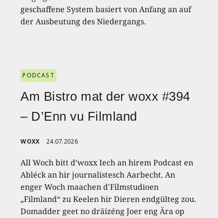
geschaffene System basiert von Anfang an auf
der Ausbeutung des Niedergangs.
PODCAST
Am Bistro mat der woxx #394
– D’Enn vu Filmland
WOXX
24.07.2026
All Woch bitt d’woxx Iech an hirem Podcast en
Abléck an hir journalistesch Aarbecht. An
enger Woch maachen d'Filmstudioen
„Filmland“ zu Keelen hir Dieren endgülteg zou.
Domadder geet no dräizéng Joer eng Ära op