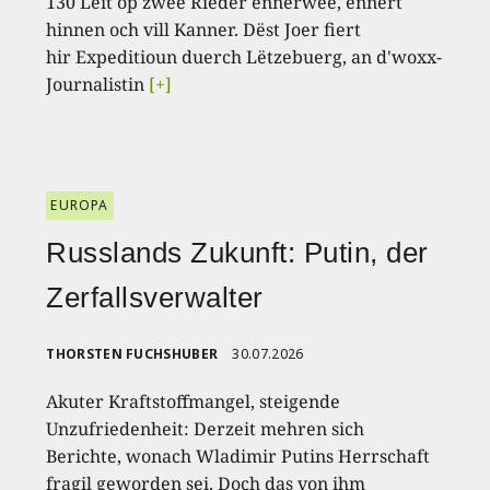
130 Leit op zwee Rieder ënnerwee, ënnert
hinnen och vill Kanner. Dëst Joer fiert
hir Expeditioun duerch Lëtzebuerg, an d'woxx-
Journalistin
[+]
EUROPA
Russlands Zukunft: Putin, der
Zerfallsverwalter
THORSTEN FUCHSHUBER
30.07.2026
Akuter Kraftstoffmangel, steigende
Unzufriedenheit: Derzeit mehren sich
Berichte, wonach Wladimir Putins Herrschaft
fragil geworden sei. Doch das von ihm