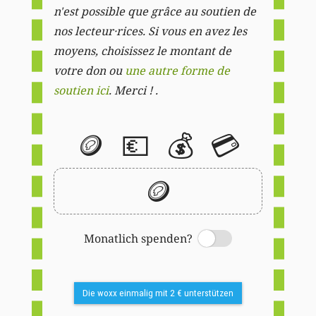
n'est possible que grâce au soutien de
nos lecteur·rices. Si vous en avez les
moyens, choisissez le montant de
votre don ou
une autre forme de
soutien ici
. Merci ! .
🪙
💶
💰
💳
🪙
Monatlich spenden?
Switch
Die woxx einmalig mit 2 € unterstützen