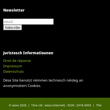
Newsletter
Juristesch Informatiounen
Droit de réponse
Impressum
Datenschutz
Dëse Site benotzt nëmmen technesch néideg an
anonymiséiert Cookies.
© woxx 2026 | Titre-clé : woxx (internet) - ISSN : 2418-4004 |
This