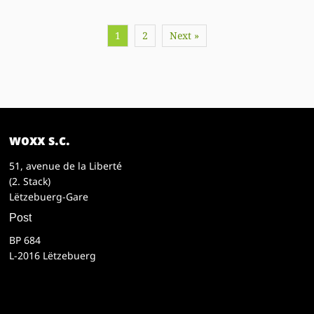
1
2
Next »
woxx s.c.
51, avenue de la Liberté
(2. Stack)
Lëtzebuerg-Gare
Post
BP 684
L-2016 Lëtzebuerg