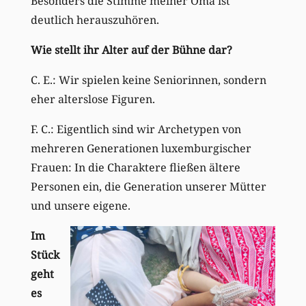
Besonders die Stimme meiner Oma ist
deutlich herauszuhören.
Wie stellt ihr Alter auf der Bühne dar?
C. E.: Wir spielen keine Seniorinnen, sondern
eher alterslose Figuren.
F. C.: Eigentlich sind wir Archetypen von
mehreren Generationen luxemburgischer
Frauen: In die Charaktere fließen ältere
Personen ein, die Generation unserer Mütter
und unsere eigene.
Im
Stück
geht
es