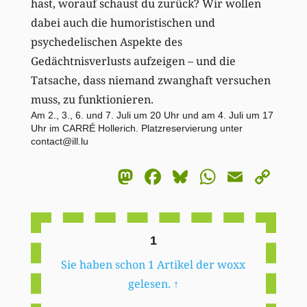
hast, worauf schaust du zurück? Wir wollen
dabei auch die humoristischen und
psychedelischen Aspekte des
Gedächtnisverlusts aufzeigen – und die
Tatsache, dass niemand zwanghaft versuchen
muss, zu funktionieren.
Am 2., 3., 6. und 7. Juli um 20 Uhr und am 4. Juli um 17
Uhr im CARRÉ Hollerich. Platzreservierung unter
contact@ill.lu
Mastodon
Facebook
Bluesky
WhatsA
Email
Co
Li
1
Sie haben schon 1 Artikel der woxx
gelesen.
↑