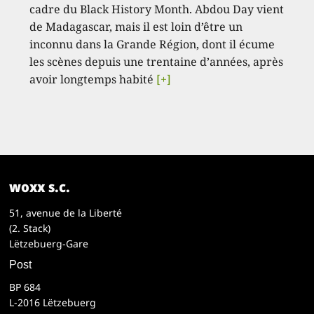
cadre du Black History Month. Abdou Day vient
de Madagascar, mais il est loin d’être un
inconnu dans la Grande Région, dont il écume
les scènes depuis une trentaine d’années, après
avoir longtemps habité
[+]
woxx s.c.
51, avenue de la Liberté
(2. Stack)
Lëtzebuerg-Gare
Post
BP 684
L-2016 Lëtzebuerg