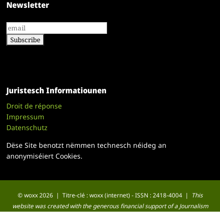
Newsletter
Juristesch Informatiounen
Droit de réponse
Impressum
Datenschutz
Dëse Site benotzt nëmmen technesch néideg an
anonymiséiert Cookies.
© woxx 2026 | Titre-clé : woxx (internet) - ISSN : 2418-4004 |
This
website was created with the generous financial support of a Journalism
Fund Microgrant for Small Newsrooms.