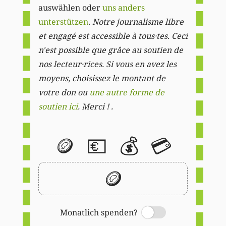
auswählen oder
uns anders
unterstützen
.
Notre journalisme libre
et engagé est accessible à tous·tes. Ceci
n'est possible que grâce au soutien de
nos lecteur·rices. Si vous en avez les
moyens, choisissez le montant de
votre don ou
une autre forme de
soutien ici
. Merci ! .
🪙
💶
💰
💳
🪙
Monatlich spenden?
Switch