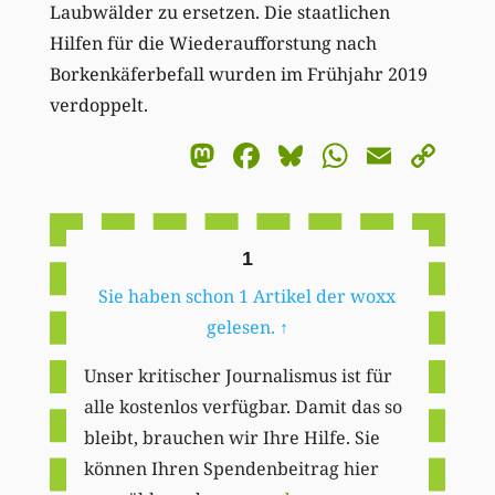
Laubwälder zu ersetzen. Die staatlichen
Hilfen für die Wiederaufforstung nach
Borkenkäferbefall wurden im Frühjahr 2019
verdoppelt.
Mastodon
Facebook
Bluesky
WhatsA
Email
Co
Li
1
Sie haben schon 1 Artikel der woxx
gelesen.
↑
Unser kritischer Journalismus ist für
alle kostenlos verfügbar. Damit das so
bleibt, brauchen wir Ihre Hilfe. Sie
können Ihren Spendenbeitrag hier