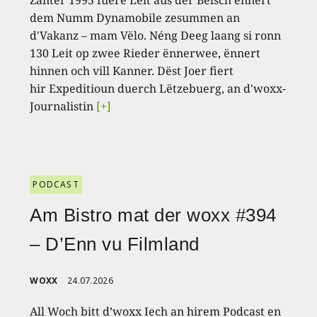
dem Numm Dynamobile zesummen an
d'Vakanz – mam Vëlo. Néng Deeg laang si ronn
130 Leit op zwee Rieder ënnerwee, ënnert
hinnen och vill Kanner. Dëst Joer fiert
hir Expeditioun duerch Lëtzebuerg, an d'woxx-
Journalistin
[+]
PODCAST
Am Bistro mat der woxx #394
– D’Enn vu Filmland
WOXX
24.07.2026
All Woch bitt d’woxx Iech an hirem Podcast en