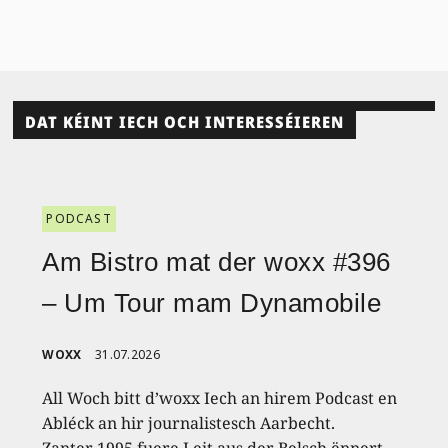
DAT KÉINT IECH OCH INTERESSÉIEREN
PODCAST
Am Bistro mat der woxx #396
– Um Tour mam Dynamobile
WOXX
31.07.2026
All Woch bitt d’woxx Iech an hirem Podcast en
Abléck an hir journalistesch Aarbecht.
Zanter 1995 fuere Leit aus der Belsch ënnert