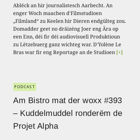
Abléck an hir journalistesch Aarbecht. An
enger Woch maachen d'Filmstudioen
„Filmland“ zu Keelen hir Dieren endgülteg zou.
Domadder geet no dräizéng Joer eng Ära op
een Enn, déi fir déi audiovisuell Produktioun
zu Lëtzebuerg ganz wichteg war. D'Yolène Le
Bras war fir eng Reportage an de Studioen
[+]
PODCAST
Am Bistro mat der woxx #393
– Kuddelmuddel ronderëm de
Projet Alpha