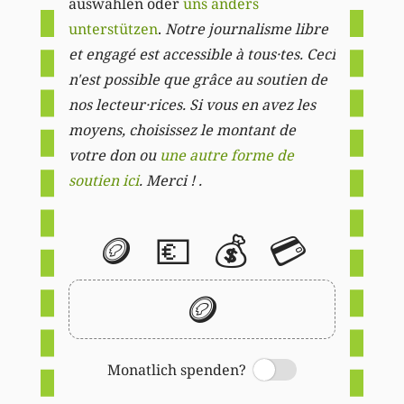
auswählen oder
uns anders
unterstützen
.
Notre journalisme libre
et engagé est accessible à tous·tes. Ceci
n'est possible que grâce au soutien de
nos lecteur·rices. Si vous en avez les
moyens, choisissez le montant de
votre don ou
une autre forme de
soutien ici
. Merci ! .
🪙
💶
💰
💳
🪙
Monatlich spenden?
Switch