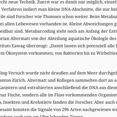
cht neue Technik. Zuerst war es damit nur möglich, einze
Verfahren isoliert man kleine DNA-Abschnitte, die nur be
le sind Forscher wie Thomsen schon weiter. Beim Metaba
ei allen Lebewesen vorhanden ist. Kleine Abweichungen gib
heidbar sind. Metabarcoding steht noch am Anfang der Ent
Florian Altermatt von der Abteilung aquatische Ökologie de
ituts Eawag überzeugt: „Damit lassen sich potenziell all
nem Ökosystem vorkommen, von Bakterien bis zu Wirbeltie
ing-Versuch wurde nicht draußen auf dem Meer durchgefü
Kanton Zürich. Altermatt und Kollegen sammelten dort an ac
 Kanistern und extrahierten anschließend die DNA aus die
nur Fische, sondern alle im Fluss vorkommenden Organism
 Insekten und Krebstiere fanden die Forscher. Aber auch e
sgesamt konnten die Signale von 296 Arten nachgewiesen w
ondern auch von am Ufer lebenden Tieren.