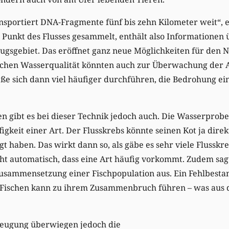
nsportiert DNA-Fragmente fünf bis zehn Kilometer weit“, e
 Punkt des Flusses gesammelt, enthält also Informationen
gsgebiet. Das eröffnet ganz neue Möglichkeiten für den N
hen Wasserqualität könnten auch zur Überwachung der Ar
ße sich dann viel häufiger durchführen, die Bedrohung ei
 gibt es bei dieser Technik jedoch auch. Die Wasserprobe 
igkeit einer Art. Der Flusskrebs könnte seinen Kot ja direk
t haben. Das wirkt dann so, als gäbe es sehr viele Flussk
ht automatisch, dass eine Art häufig vorkommt. Zudem sa
zusammensetzung einer Fischpopulation aus. Ein Fehlbesta
 Fischen kann zu ihrem Zusammenbruch führen – was aus 
zeugung überwiegen jedoch die