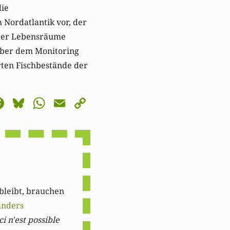
die
 Nordatlantik vor, der
 der Lebensräume
 aber dem Monitoring
rten Fischbestände der
astodon
Facebook
Bluesky
WhatsApp
Email
Copy
Link
 bleibt, brauchen
anders
i n'est possible