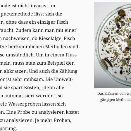
ode ist nicht-invasiv: Im
pnetzmethode lässt sich die
n, ohne dass ein einziger Fisch
raucht. Zudem kann man mit einer
 nachweisen, ob Kieselalge, Fisch
 Die herkömmlichen Methoden sind
se umständlich. Um in einem Fluss
mmeln, muss man zum Beispiel den
en abkratzen. Und auch die Zählung
bor ist sehr mühsam. Die Umwelt-
d sie spart Kosten, „denn alle
Das Erfassen von wir
n automatisiert werden“, so
gängigen Methoden
viele Wasserproben lassen sich
en. Eine Probe zu analysieren kostet
 zu analysieren. Je mehr Proben,
parung.