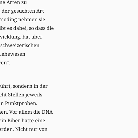
lne Arten zu
i der gesuchten Art
rcoding nehmen sie
t es dabei, so dass die
wicklung, hat aber
s schweizerischen
e Lebewesen
ren“.
hrt, sondern in der
ht Stellen jeweils
sen Punktproben.
en. Vor allem die DNA
in Biber hatte eine
erden. Nicht nur von