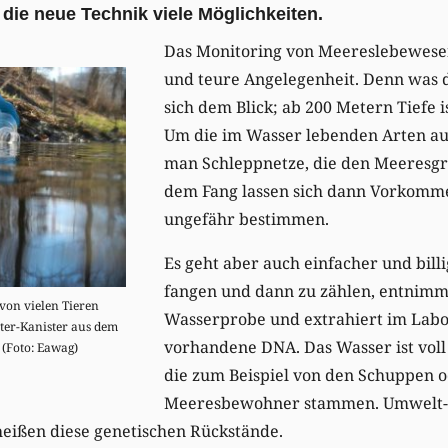
die neue Technik viele Möglichkeiten.
Das Monitoring von Meereslebewesen
und teure Angelegenheit. Denn was d
sich dem Blick; ab 200 Metern Tiefe is
Um die im Wasser lebenden Arten au
man Schleppnetze, die den Meeresgr
dem Fang lassen sich dann Vorkomm
ungefähr bestimmen.
Es geht aber auch einfacher und billig
fangen und dann zu zählen, entnim
von vielen Tieren
Wasserprobe und extrahiert im Labo
iter-Kanister aus dem
vorhandene DNA. Das Wasser ist vol
. (Foto: Eawag)
die zum Beispiel von den Schuppen 
Meeresbewohner stammen. Umwelt
eißen diese genetischen Rückstände.