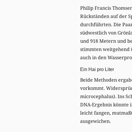
Philip Francis Thomse
Rückständen auf der Sp
durchführten. Die Paam
südwestlich von Grönl
und 918 Metern und be
stimmten weitgehend ü
auch in den Wasserprob
Ein Hai pro Liter
Beide Methoden ergabe
vorkommt. Widersprüch
microcephalus). Ins Sc
DNA-Ergebnis könnte in
leicht fangen, mutmaß
ausgewichen.