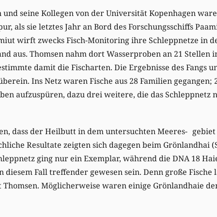
n und seine Kollegen von der Universität Kopenhagen war
ur, als sie letztes Jahr an Bord des Forschungsschiffs Paa
iut wirft zwecks Fisch-Monitoring ihre Schleppnetze in d
and aus. Thomsen nahm dort Wasserproben an 21 Stellen i
stimmte damit die Fischarten. Die Ergebnisse des Fangs 
berein. Ins Netz waren Fische aus 28 Familien gegangen; 
en aufzuspüren, dazu drei weitere, die das Schleppnetz ni
n, dass der Heilbutt in dem untersuchten Meeres- gebiet
liche Resultate zeigten sich dagegen beim Grönlandhai 
hleppnetz ging nur ein Exemplar, während die DNA 18 Haie 
 diesem Fall treffender gewesen sein. Denn große Fische la
t Thomsen. Möglicherweise waren einige Grönlandhaie de