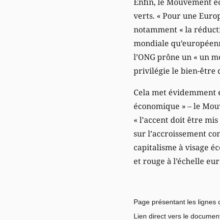
Enfin, le Mouvement éc
verts. « Pour une Europ
notamment « la réductio
mondiale qu’européenne
l’ONG prône un « un m
privilégie le bien-être 
Cela met évidemment en
économique » – le Mouve
« l’accent doit être mi
sur l’accroissement con
capitalisme à visage é
et rouge à l’échelle e
Page présentant les
lignes
Lien direct vers le document