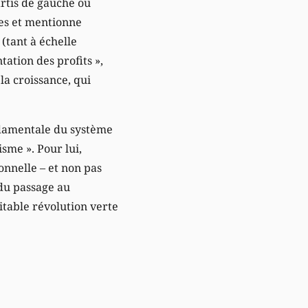
rtis de gauche ou
ces et mentionne
(tant à échelle
ation des profits »,
a croissance, qui
ndamentale du système
sme ». Pour lui,
onnelle – et non pas
 du passage au
itable révolution verte