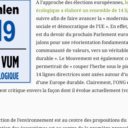
À l’approche des élections européennes,
l
écologique a élaboré un ensemble de 14 li
suivre afin de faire avancer la « modernis
sociale et démocratique de l’UE ». En effet
est du devoir du prochain Parlement euro
jalons pour une réorientation fondamenta
communauté de valeurs, vers un véritab
durable ». Le Mouvement est également c
permettrait de « couper l’herbe sous le pie
14 lignes directrices sont axées autour d’
d’une Europe durable. Clairement, l’ONG e
nt critique envers la façon dont il évolue actuellement (v
ection de l’environnement est au centre des propositions 
ation des écosystèmes est au centre de la première proposit