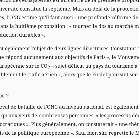
iversité constitue la septième. Mais au-delà de la protecti
es, l’ONG estime qu’il faut aussi « une profonde réforme de 
ans la huitième proposition : « tourner le dos au marché mo
duction durables ».
nt également l’objet de deux lignes directrices. Constatant q
ne répond aucunement aux objectifs de Paris », le Mouvem
uropéenne sur le CO
– sujet délicat au pays du tourisme 
2
siblement le trafic aérien », alors que le Findel poursuit so
ue ?
eval de bataille de l’ONG au niveau national, est égalem
 qu’aux yeux de nombreuses personnes, « les processus déc
cratiques ». Plus généralement, on constaterait « une thém
ets de la politique européenne ». Sauf bien sûr, regrette le