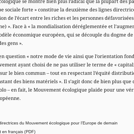
ologique se montre bien plus radical que la plupart des pa
e sociale forte » constitue la deuxième des lignes directri
n de l’écart entre les riches et les personnes défavorisées 
) ». Face à « la mondialisation déréglementée et l’augment
odèle économique européen, qui se découple du dogme de l
des gens ».
 question « notre mode de vie ainsi que l’orientation fo
ment ayant choisi de ne pas utiliser le terme de « capitali
s sur le bien commun – tout en respectant l’équité distributi
stant des biens matériels ». Il s’agit donc de bien plus que
colo – en fait, le Mouvement écologique plaide pour une vér
uropéenne.
 directrices du Mouvement écologique
pour l’Europe de demain
 en français (
PDF
)