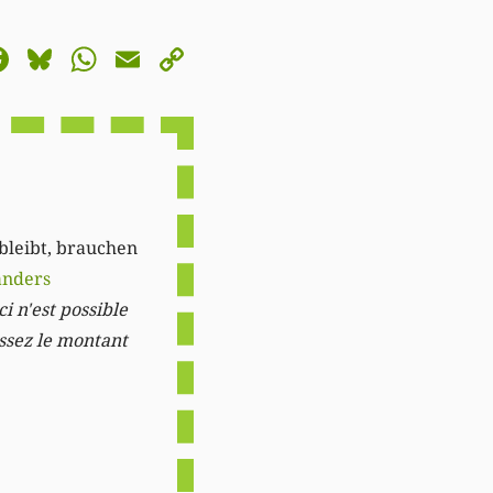
astodon
Facebook
Bluesky
WhatsApp
Email
Copy
Link
 bleibt, brauchen
anders
i n'est possible
issez le montant