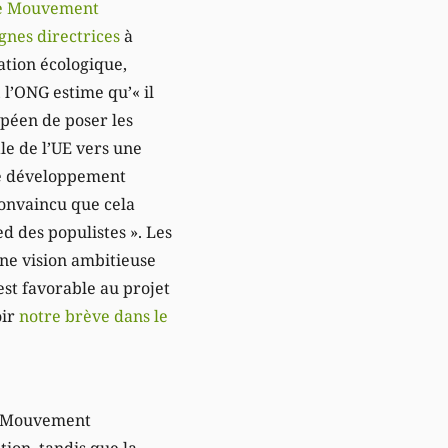
e Mouvement
gnes directrices
à
ation écologique,
, l’ONG estime qu’« il
péen de poser les
le de l’UE vers une
le développement
onvaincu que cela
d des populistes ». Les
une vision ambitieuse
st favorable au projet
oir
notre brève dans le
du Mouvement
ion, tandis que la