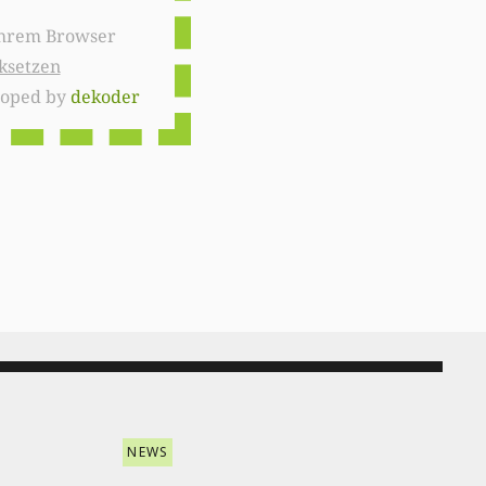
ksetzen
loped by
dekoder
NEWS