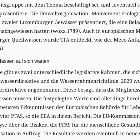
eitsgruppe mit dem Thema beschäftigt sei, und „eventuell
räsentiere. Die Umweltorganisation „Mouvement écologiq
n zweier Luxemburger Gewässer präsentiert, die eine Bela
nachgewiesen hatten (woxx 1789). Auch in europäischen 
rger Quellwasser, wurde TFA entdeckt, wie der Méco Anf
).
lassen auf sich warten
 gibt es zwei unterschiedliche legislative Rahmen, die sic
nkwasserdirektive und die Wasserrahmenrichtlinie. 2020 w
rdirektive angenommen. Diese besagt, dass die Mitgliedss
sen müssen. Die festgelegten Werte sind allerdings bereits
 neusten Erkenntnissen der Europäischen Behörde für Leb
n vier PFAS, so die EEA in ihrem Bericht. Die EU-Kommissio
yse über die Risiken, die PFAS für die menschliche Gesundh
ation in Auftrag. Die Resultate werden eventuell in neue