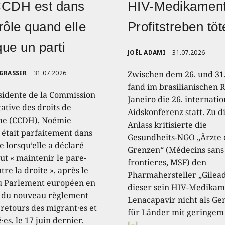
CCDH est dans
HIV-Medikament
rôle quand elle
Profitstreben töt
ique un parti
JOËL ADAMI
31.07.2026
 GRASSER
31.07.2026
Zwischen dem 26. und 31.
fand im brasilianischen R
sidente de la Commission
Janeiro die 26. internati
ative des droits de
Aidskonferenz statt. Zu 
e (CCDH), Noémie
Anlass kritisierte die
, était parfaitement dans
Gesundheits-NGO „Ärzte
e lorsqu’elle a déclaré
Grenzen“ (Médecins sans
aut « maintenir le pare-
frontieres, MSF) den
tre la droite », après le
Pharmahersteller „Gilead
u Parlement européen en
dieser sein HIV-Medikam
 du nouveau règlement
Lenacapavir nicht als Ge
 retours des migrant·es et
für Länder mit geringem
·es, le 17 juin dernier.
[+]