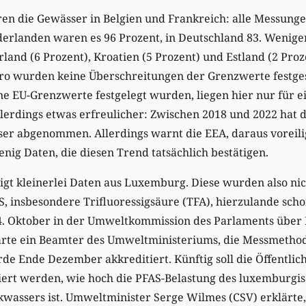
ren die Gewässer in Belgien und Frankreich: alle Messung
erlanden waren es 96 Prozent, in Deutschland 83. Weniger 
rland (6 Prozent), Kroatien (5 Prozent) und Estland (2 Proz
o wurden keine Überschreitungen der Grenzwerte festgest
e EU-Grenzwerte festgelegt wurden, liegen hier nur für 
allerdings etwas erfreulicher: Zwischen 2018 und 2022 hat 
r abgenommen. Allerdings warnt die EEA, daraus voreilig
enig Daten, die diesen Trend tatsächlich bestätigen.
igt kleinerlei Daten aus Luxemburg. Diese wurden also nic
insbesondere Trifluoressigsäure (TFA), hierzulande schon
14. Oktober in der Umweltkommission des Parlaments über
lärte ein Beamter des Umweltministeriums, die Messmetho
e Ende Dezember akkreditiert. Künftig soll die Öffentlic
rmiert werden, wie hoch die PFAS-Belastung des luxemburgi
wassers ist. Umweltminister Serge Wilmes (CSV) erklärte,