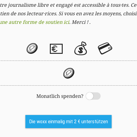
re journalisme libre et engagé est accessible à tous·tes. Cec
ien de nos lecteur·rices. Si vous en avez les moyens, chois
une autre forme de soutien ici
. Merci ! .
🪙
💶
💰
💳
🪙
Monatlich spenden?
Switch
Die woxx einmalig mit 2 € unterstützen