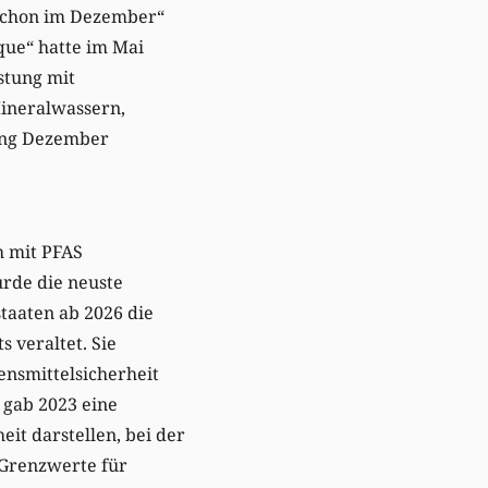
 schon im Dezember“
ue“ hatte im Mai
stung mit
Mineralwassern,
ang Dezember
h mit PFAS
urde die neuste
taaten ab 2026 die
 veraltet. Sie
ensmittelsicherheit
n gab 2023 eine
eit darstellen, bei der
 Grenzwerte für