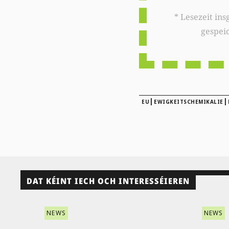
* Lesezeit insgesamt auf woxx.lu: 
gespei
|
|
EU
EWIGKEITSCHEMIKALIE
DAT KÉINT IECH OCH INTERESSÉIEREN
NEWS
NEWS