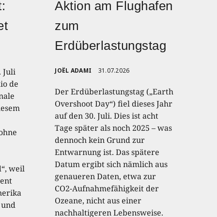
:
Aktion am Flughafen
et
zum
Erdüberlastungstag
 Juli
JOËL ADAMI
31.07.2026
io de
Der Erdüberlastungstag („Earth
onale
Overshoot Day“) fiel dieses Jahr
diesem
auf den 30. Juli. Dies ist acht
Tage später als noch 2025 – was
 ohne
dennoch kein Grund zur
Entwarnung ist. Das spätere
Datum ergibt sich nämlich aus
“, weil
genaueren Daten, etwa zur
ent
CO2-Aufnahmefähigkeit der
nerika
Ozeane, nicht aus einer
 und
nachhaltigeren Lebensweise.