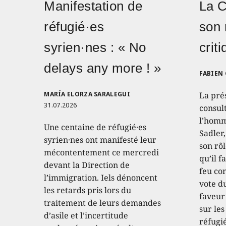
Manifestation de
La 
réfugié·es
son 
syrien·nes : « No
crit
delays any more ! »
FABIEN
MARÍA ELORZA SARALEGUI
La pré
31.07.2026
consult
l’homm
Une centaine de réfugié·es
Sadler
syrien·nes ont manifesté leur
son rôl
mécontentement ce mercredi
qu’il f
devant la Direction de
feu con
l’immigration. Iels dénoncent
vote d
les retards pris lors du
faveur
traitement de leurs demandes
sur les
d’asile et l’incertitude
réfugié