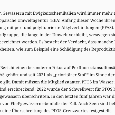
n Gewässern mit Ewigkeitschemikalien wird immer mehr 
uropäische Umweltagentur (EEA) Anfang dieser Woche ihren
g mit per- und polyfluorierte Alkylverbindungen (PFAS). 
ffgruppe, die lange in der Umwelt verbleibt, weswegen sie
bezeichnet werden. Es besteht der Verdacht, dass manche
kheiten, wie zum Beispiel eine Schädigung des Reprodukti
 Bericht einen besonderen Fokus auf Perfluoroctansulfonsä
S gehört und seit 2021 als „prioritärer Stoff“ im Sinne der
e gilt. Damit müssen die Mitgliedsstaaten PFOS im Wasse
sind erschreckend: 2022 wurde der Schwellwert für PFOS b
wässern überschritten. In den letzten fünf Jahren war die
von Fließgewässern ebenfalls der Fall. Auch Seen sind bel
 eine Überschreitung des PFOS-Grenzwertes festgestellt.