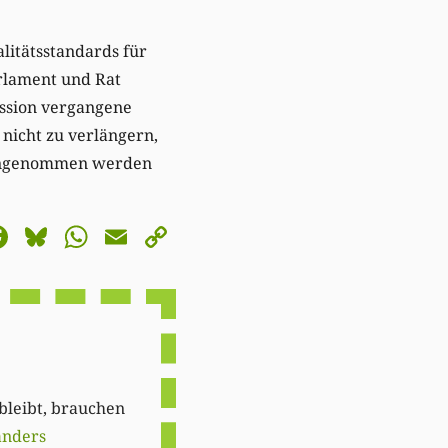
litätsstandards für
rlament und Rat
ission vergangene
 nicht zu verlängern,
g angenommen werden
astodon
Facebook
Bluesky
WhatsApp
Email
Copy
Link
 bleibt, brauchen
anders