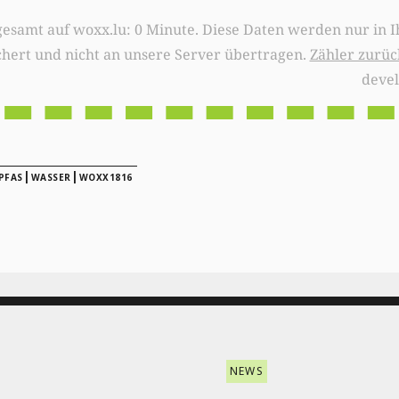
0 Minute. Diese Daten werden nur in Ihrem Browser
chert und nicht an unsere Server übertragen.
Zähler zurüc
deve
|
|
PFAS
WASSER
WOXX1816
NEWS