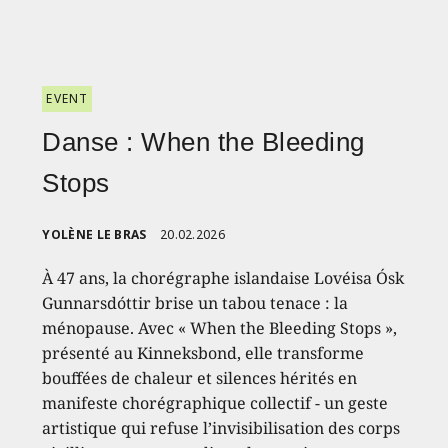
EVENT
Danse : When the Bleeding
Stops
YOLÈNE LE BRAS
20.02.2026
À 47 ans, la chorégraphe islandaise Lovéisa Ósk
Gunnarsdóttir brise un tabou tenace : la
ménopause. Avec « When the Bleeding Stops »,
présenté au Kinneksbond, elle transforme
bouffées de chaleur et silences hérités en
manifeste chorégraphique collectif - un geste
artistique qui refuse l’invisibilisation des corps