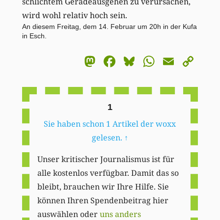
schlichtem Geradeausgehen zu verursachen,
wird wohl relativ hoch sein.
An diesem Freitag, dem 14. Februar um 20h in der Kufa
in Esch.
Mastodon
Facebook
Bluesky
WhatsA
Email
Co
Li
1
Sie haben schon 1 Artikel der woxx
gelesen.
↑
Unser kritischer Journalismus ist für
alle kostenlos verfügbar. Damit das so
bleibt, brauchen wir Ihre Hilfe. Sie
können Ihren Spendenbeitrag hier
auswählen oder
uns anders