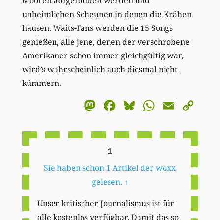
Mooren aufgefunden werden und
unheimlichen Scheunen in denen die Krähen
hausen. Waits-Fans werden die 15 Songs
genießen, alle jene, denen der verschrobene
Amerikaner schon immer gleichgültig war,
wird’s wahrscheinlich auch diesmal nicht
kümmern.
Mastodon
Facebook
Bluesky
WhatsA
Email
Co
Li
1
Sie haben schon 1 Artikel der woxx
gelesen.
↑
Unser kritischer Journalismus ist für
alle kostenlos verfügbar. Damit das so