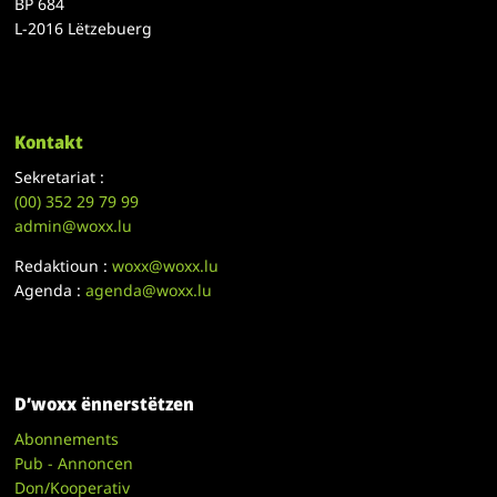
BP 684
L-2016 Lëtzebuerg
Kontakt
Sekretariat :
(00)
352 29 79 99
admin@woxx.lu
Redaktioun :
woxx@woxx.lu
Agenda :
agenda@woxx.lu
D’woxx ënnerstëtzen
Abonnements
Pub - Annoncen
Don/Kooperativ