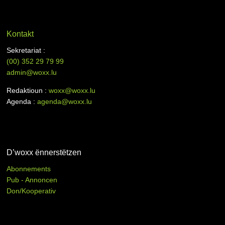
Kontakt
Sekretariat :
(00)
352 29 79 99
admin@woxx.lu
Redaktioun :
woxx@woxx.lu
Agenda :
agenda@woxx.lu
D’woxx ënnerstëtzen
Abonnements
Pub - Annoncen
Don/Kooperativ