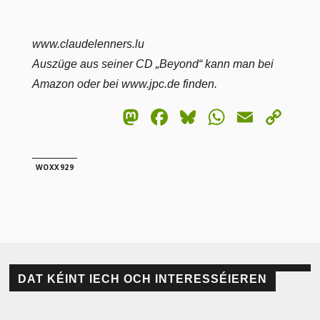
www.claudelenners.lu
Auszüge aus seiner CD „Beyond“ kann man bei
Amazon oder bei www.jpc.de finden.
Mastodon
Facebook
Bluesky
WhatsA
Email
Co
Lin
WOXX929
DAT KÉINT IECH OCH INTERESSÉIEREN