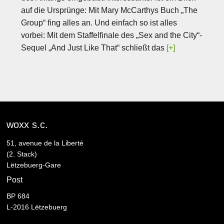
auf die Ursprünge: Mit Mary McCarthys Buch „The
Group“ fing alles an. Und einfach so ist alles
vorbei: Mit dem Staffelfinale des „Sex and the City“-
Sequel „And Just Like That“ schließt das
[+]
woxx s.c.
51, avenue de la Liberté
(2. Stack)
Lëtzebuerg-Gare
Post
BP 684
L-2016 Lëtzebuerg