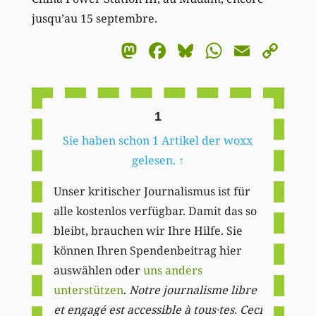
jusqu’au 15 septembre.
Mastodon
Facebook
Bluesky
WhatsA
Email
Co
Li
1
Sie haben schon 1 Artikel der woxx
gelesen.
↑
Unser kritischer Journalismus ist für
alle kostenlos verfügbar. Damit das so
bleibt, brauchen wir Ihre Hilfe. Sie
können Ihren Spendenbeitrag hier
auswählen oder
uns anders
unterstützen
.
Notre journalisme libre
et engagé est accessible à tous·tes. Ceci