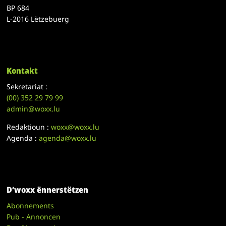
BP 684
L-2016 Lëtzebuerg
Kontakt
Sekretariat :
(00)
352 29 79 99
admin@woxx.lu
Redaktioun :
woxx@woxx.lu
Agenda :
agenda@woxx.lu
D’woxx ënnerstëtzen
Abonnements
Pub - Annoncen