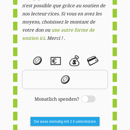
n'est possible que grâce au soutien de
nos lecteur·rices. Si vous en avez les
moyens, choisissez le montant de
votre don ou
une autre forme de
soutien ici
. Merci ! .
🪙
💶
💰
💳
🪙
Monatlich spenden?
Switch
Die woxx einmalig mit 2 € unterstützen