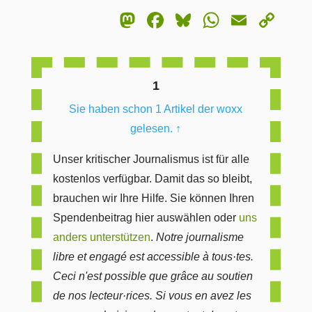
Mastodon
Facebook
Bluesky
WhatsA
Email
Co
Lin
1
Sie haben schon 1 Artikel der woxx
gelesen.
↑
Unser kritischer Journalismus ist für alle
kostenlos verfügbar. Damit das so bleibt,
brauchen wir Ihre Hilfe. Sie können Ihren
Spendenbeitrag hier auswählen oder
uns
anders unterstützen
.
Notre journalisme
libre et engagé est accessible à tous·tes.
Ceci n'est possible que grâce au soutien
de nos lecteur·rices. Si vous en avez les