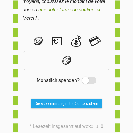
moyens, choisissez le montant de votre
don ou
une autre forme de soutien ici
.
Merci ! .
🪙
💶
💰
💳
🪙
Monatlich spenden?
Switch
Die woxx einmalig mit 2 € unterstützen
* Lesezeit insgesamt auf woxx.lu: 0