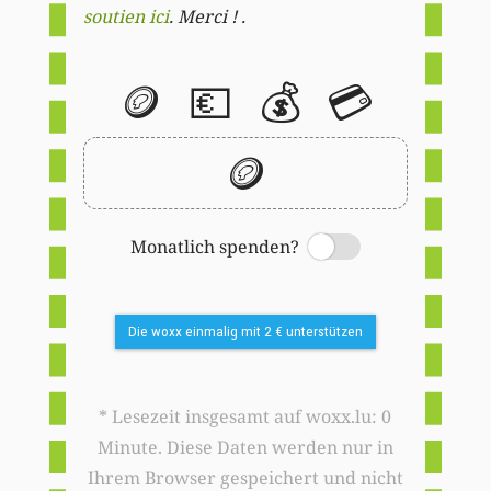
soutien ici
. Merci ! .
🪙
💶
💰
💳
🪙
Monatlich spenden?
Switch
Die woxx einmalig mit 2 € unterstützen
* Lesezeit insgesamt auf woxx.lu: 0
Minute. Diese Daten werden nur in
Ihrem Browser gespeichert und nicht