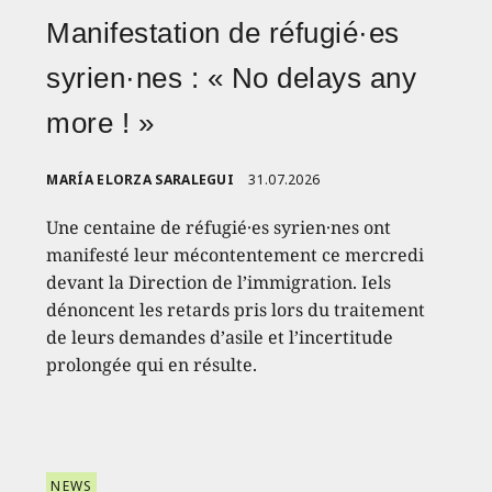
Manifestation de réfugié·es
syrien·nes : « No delays any
more ! »
MARÍA ELORZA SARALEGUI
31.07.2026
Une centaine de réfugié·es syrien·nes ont
manifesté leur mécontentement ce mercredi
devant la Direction de l’immigration. Iels
dénoncent les retards pris lors du traitement
de leurs demandes d’asile et l’incertitude
prolongée qui en résulte.
NEWS