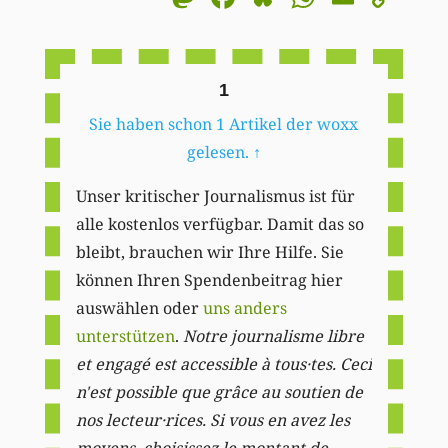
Li
1
Sie haben schon 1 Artikel der woxx
gelesen.
↑
Unser kritischer Journalismus ist für
alle kostenlos verfügbar. Damit das so
bleibt, brauchen wir Ihre Hilfe. Sie
können Ihren Spendenbeitrag hier
auswählen oder
uns anders
unterstützen
.
Notre journalisme libre
et engagé est accessible à tous·tes. Ceci
n'est possible que grâce au soutien de
nos lecteur·rices. Si vous en avez les
moyens, choisissez le montant de