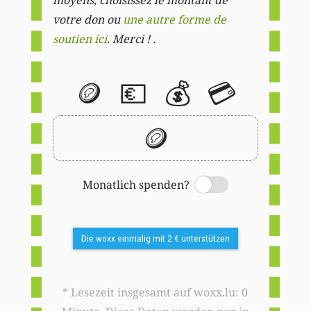
votre don ou
une autre forme de
soutien ici
. Merci ! .
🪙
💶
💰
💳
🪙
Monatlich spenden?
Switch
Die woxx einmalig mit 2 € unterstützen
* Lesezeit insgesamt auf woxx.lu: 0