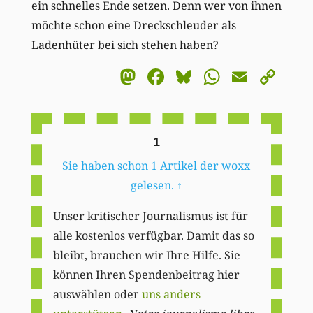
ein schnelles Ende setzen. Denn wer von ihnen
möchte schon eine Dreckschleuder als
Ladenhüter bei sich stehen haben?
Mastodon
Facebook
Bluesky
WhatsA
Email
Co
Li
1
Sie haben schon 1 Artikel der woxx
gelesen.
↑
Unser kritischer Journalismus ist für
alle kostenlos verfügbar. Damit das so
bleibt, brauchen wir Ihre Hilfe. Sie
können Ihren Spendenbeitrag hier
auswählen oder
uns anders