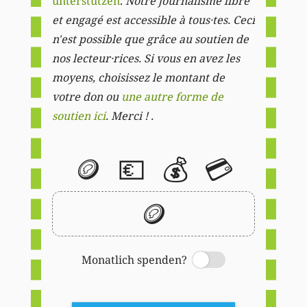
unterstützen
.
Notre journalisme libre
et engagé est accessible à tous·tes. Ceci
n'est possible que grâce au soutien de
nos lecteur·rices. Si vous en avez les
moyens, choisissez le montant de
votre don ou
une autre forme de
soutien ici
. Merci ! .
🪙
💶
💰
💳
🪙
Monatlich spenden?
Switch