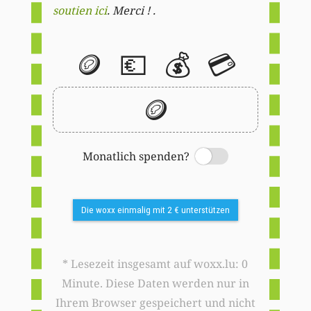
soutien ici
. Merci ! .
🪙
💶
💰
💳
🪙
Monatlich spenden?
Switch
Die woxx einmalig mit 2 € unterstützen
* Lesezeit insgesamt auf woxx.lu: 0
Minute. Diese Daten werden nur in
Ihrem Browser gespeichert und nicht