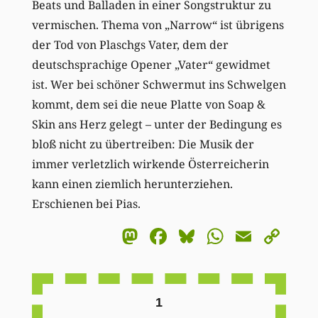
Beats und Balladen in einer Songstruktur zu
vermischen. Thema von „Narrow“ ist übrigens
der Tod von Plaschgs Vater, dem der
deutschsprachige Opener „Vater“ gewidmet
ist. Wer bei schöner Schwermut ins Schwelgen
kommt, dem sei die neue Platte von Soap &
Skin ans Herz gelegt – unter der Bedingung es
bloß nicht zu übertreiben: Die Musik der
immer verletzlich wirkende Österreicherin
kann einen ziemlich herunterziehen.
Erschienen bei Pias.
Mastodon
Facebook
Bluesky
WhatsA
Email
Co
Li
1