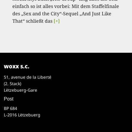
einfach so ist alles vorbei: Mit dem Staffelfinale
des „Sex and the City“-Sequel „And Just Like
That“ schließt das
[+]
woxx s.c.
51, avenue de la Liberté
(2. Stack)
Lëtzebuerg-Gare
Post
BP 684
L-2016 Lëtzebuerg