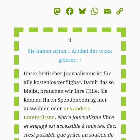
Mastodon
Facebook
Bluesky
WhatsA
Email
Co
Li
1
Sie haben schon 1 Artikel der woxx
gelesen.
↑
Unser kritischer Journalismus ist für
alle kostenlos verfügbar. Damit das so
bleibt, brauchen wir Ihre Hilfe. Sie
können Ihren Spendenbeitrag hier
auswählen oder
uns anders
unterstützen
.
Notre journalisme libre
et engagé est accessible à tous·tes. Ceci
n'est possible que grâce au soutien de