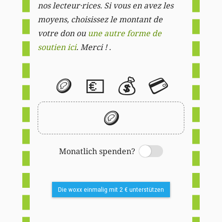
nos lecteur·rices. Si vous en avez les
moyens, choisissez le montant de
votre don ou
une autre forme de
soutien ici
. Merci ! .
🪙
💶
💰
💳
🪙
Monatlich spenden?
Switch
Die woxx einmalig mit 2 € unterstützen