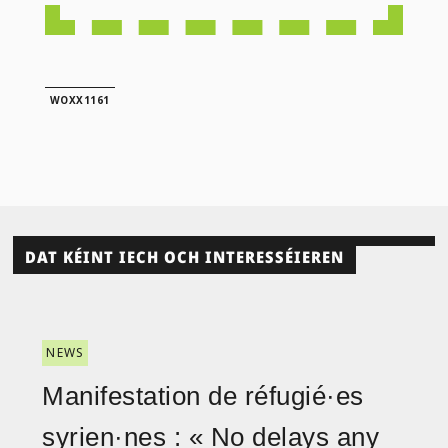
WOXX1161
DAT KÉINT IECH OCH INTERESSÉIEREN
NEWS
Manifestation de réfugié·es
syrien·nes : « No delays any