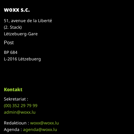
woxx s.c.
51, avenue de la Liberté
(2. Stack)
Lëtzebuerg-Gare
Post
BP 684
L-2016 Lëtzebuerg
Kontakt
Sekretariat :
(00)
352 29 79 99
admin@woxx.lu
Redaktioun :
woxx@woxx.lu
Agenda :
agenda@woxx.lu