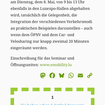
am Dienstag, dem 8. Mai, von 9 bis 13 Uhr
ebenfalls in den Luxexpo-Hallen abgehalten
wird, tatsächlich die Gelegenheit, die
Integration der verschiedenen Verkehrsmodi
an praktischen Beispielen darzustellen – auch
wenn dem ÖPNV und dem Car- und
Velosharing nur knapp zweimal 20 Minuten
eingeräumt werden.
Einschreibung für das Seminar und
Öffnungszeiten:
www.emobility.lu
Mastodon
Facebook
Bluesky
WhatsA
Email
Co
Li
1