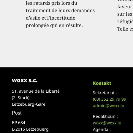
les retards pris lors du
faveur
traitement de leurs demandes
sur les
d’asile et l’incertitude
réfugié
prolongée qui en résulte.
Telle e
woxx s.c.
Kontakt
51, avenue de la Liberté
Sekretariat :
(2. Stack)
(00)
352 29 79 99
Lëtzebuerg-Gare
admin@woxx.lu
Post
Redaktioun :
BP 684
woxx@woxx.lu
L-2016 Lëtzebuerg
Agenda :