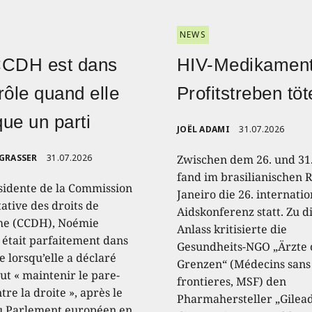
NEWS
CCDH est dans
HIV-Medikament
rôle quand elle
Profitstreben töt
ique un parti
JOËL ADAMI
31.07.2026
 GRASSER
31.07.2026
Zwischen dem 26. und 31.
fand im brasilianischen R
sidente de la Commission
Janeiro die 26. internati
ative des droits de
Aidskonferenz statt. Zu 
e (CCDH), Noémie
Anlass kritisierte die
, était parfaitement dans
Gesundheits-NGO „Ärzte
e lorsqu’elle a déclaré
Grenzen“ (Médecins sans
aut « maintenir le pare-
frontieres, MSF) den
tre la droite », après le
Pharmahersteller „Gilead
u Parlement européen en