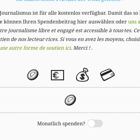
Journalismus ist für alle kostenlos verfügbar. Damit das so
Sie können Ihren Spendenbeitrag hier auswählen oder
uns 
re journalisme libre et engagé est accessible à tous·tes. Cec
ien de nos lecteur·rices. Si vous en avez les moyens, chois
une autre forme de soutien ici
. Merci ! .
🪙
💶
💰
💳
🪙
Monatlich spenden?
Switch