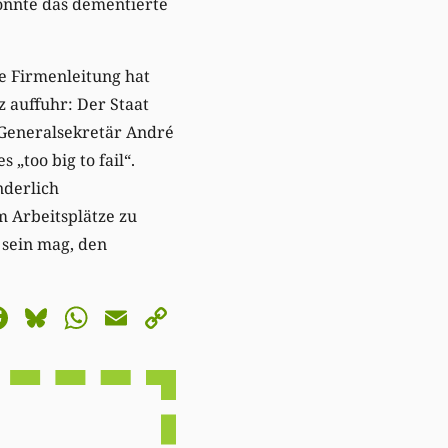
önnte das dementierte
ie Firmenleitung hat
 auffuhr: Der Staat
 Generalsekretär André
 „too big to fail“.
nderlich
 Arbeitsplätze zu
h sein mag, den
astodon
Facebook
Bluesky
WhatsApp
Email
Copy
Link