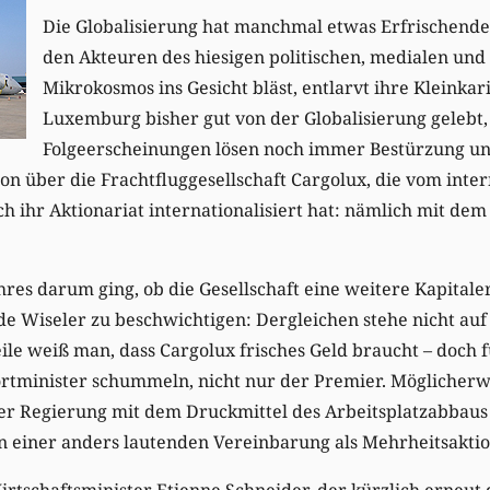
Die Globalisierung hat manchmal etwas Erfrischende
den Akteuren des hiesigen politischen, medialen un
Mikrokosmos ins Gesicht bläst, entlarvt ihre Kleinkar
Luxemburg bisher gut von der Globalisierung gelebt,
Folgeerscheinungen lösen noch immer Bestürzung und
sion über die Frachtfluggesellschaft Cargolux, die vom inte
h ihr Aktionariat internationalisiert hat: nämlich mit dem
ahres darum ging, ob die Gesellschaft eine weitere Kapit
de Wiseler zu beschwichtigen: Dergleichen stehe nicht au
ile weiß man, dass Cargolux frisches Geld braucht – doch f
rtminister schummeln, nicht nur der Premier. Möglicherw
der Regierung mit dem Druckmittel des Arbeitsplatzabbaus
n einer anders lautenden Vereinbarung als Mehrheitsaktio
irtschaftsminister Etienne Schneider, der kürzlich erneut