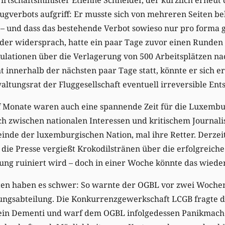
gverbots aufgriff: Er musste sich von mehreren Seiten bel
 – und dass das bestehende Verbot sowieso nur pro forma gi
der widersprach, hatte ein paar Tage zuvor einen Runden 
kulationen über die Verlagerung von 500 Arbeitsplätzen na
ht innerhalb der nächsten paar Tage statt, könnte er sich e
waltungsrat der Fluggesellschaft eventuell irreversible En
 Monate waren auch eine spannende Zeit für die Luxembur
ich zwischen nationalen Interessen und kritischem Journa
einde der luxemburgischen Nation, mal ihre Retter. Derzei
 die Presse vergießt Krokodilstränen über die erfolgreic
rung ruiniert wird – doch in einer Woche könnte das wieder
en haben es schwer: So warnte der OGBL vor zwei Wochen
ngsabteilung. Die Konkurrenzgewerkschaft LCGB fragte 
ein Dementi und warf dem OGBL infolgedessen Panikmache 