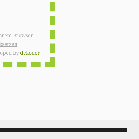
ksetzen
loped by
dekoder