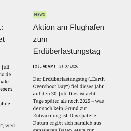
NEWS
:
Aktion am Flughafen
et
zum
Erdüberlastungstag
 Juli
JOËL ADAMI
31.07.2026
io de
Der Erdüberlastungstag („Earth
onale
Overshoot Day“) fiel dieses Jahr
diesem
auf den 30. Juli. Dies ist acht
Tage später als noch 2025 – was
 ohne
dennoch kein Grund zur
Entwarnung ist. Das spätere
Datum ergibt sich nämlich aus
“, weil
genaueren Daten, etwa zur