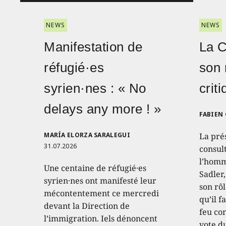
NEWS
NEWS
Manifestation de
La 
réfugié·es
son 
syrien·nes : « No
crit
delays any more ! »
FABIEN
MARÍA ELORZA SARALEGUI
La pré
31.07.2026
consult
l’homm
Une centaine de réfugié·es
Sadler
syrien·nes ont manifesté leur
son rôl
mécontentement ce mercredi
qu’il f
devant la Direction de
feu con
l’immigration. Iels dénoncent
vote d