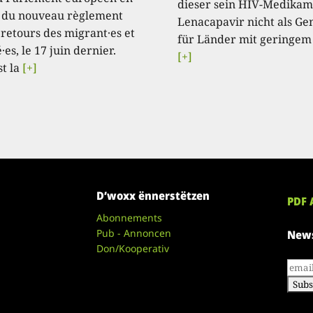
dieser sein HIV-Medikam
 du nouveau règlement
Lenacapavir nicht als Ge
 retours des migrant·es et
für Länder mit geringem
·es, le 17 juin dernier.
[+]
st la
[+]
D’woxx ënnerstëtzen
PDF 
Abonnements
Pub - Annoncen
News
Don/Kooperativ