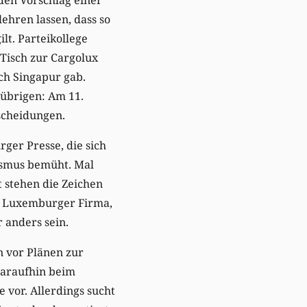
ehren lassen, dass so
lt. Parteikollege
Tisch zur Cargolux
ch Singapur gab.
rübrigen: Am 11.
tscheidungen.
ger Presse, die sich
lismus bemüht. Mal
t stehen die Zeichen
he Luxemburger Firma,
 anders sein.
 vor Plänen zur
daraufhin beim
vor. Allerdings sucht