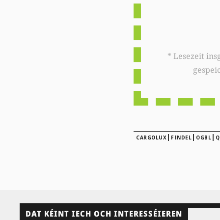
* Lesezeit insgesamt auf woxx.lu: 
gespei
|
|
|
CARGOLUX
FINDEL
OGBL
Q
DAT KÉINT IECH OCH INTERESSÉIEREN