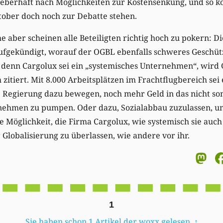
ieberhaft nach Möglichkeiten zur Kostensenkung, und so k
tober doch noch zur Debatte stehen.
 aber scheinen alle Beteiligten richtig hoch zu pokern: D
ufgekündigt, worauf der OGBL ebenfalls schweres Geschütz
, denn Cargolux sei ein „systemisches Unternehmen“, wird
itiert. Mit 8.000 Arbeitsplätzen im Frachtflugbereich sei es
ie Regierung dazu bewegen, noch mehr Geld in das nicht so
nehmen zu pumpen. Oder dazu, Sozialabbau zuzulassen, um
te Möglichkeit, die Firma Cargolux, wie systemisch sie auc
Globalisierung zu überlassen, wie andere vor ihr.
M
1
Sie haben schon 1 Artikel der woxx gelesen.
↑