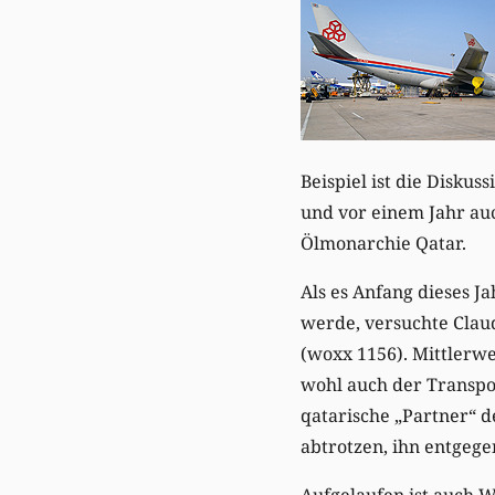
Beispiel ist die Diskus
und vor einem Jahr auc
Ölmonarchie Qatar.
Als es Anfang dieses J
werde, versuchte Clau
(woxx 1156). Mittlerwe
wohl auch der Transpo
qatarische „Partner“ 
abtrotzen, ihn entgege
Aufgelaufen ist auch W