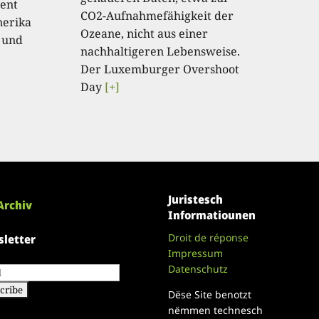
ent
CO2-Aufnahmefähigkeit der
nerika
Ozeane, nicht aus einer
 und
nachhaltigeren Lebensweise.
Der Luxemburger Overshoot
Day
[+]
Juristesch
Archiv
Informatiounen
Droit de réponse
letter
Impressum
Datenschutz
Dëse Site benotzt
nëmmen technesch