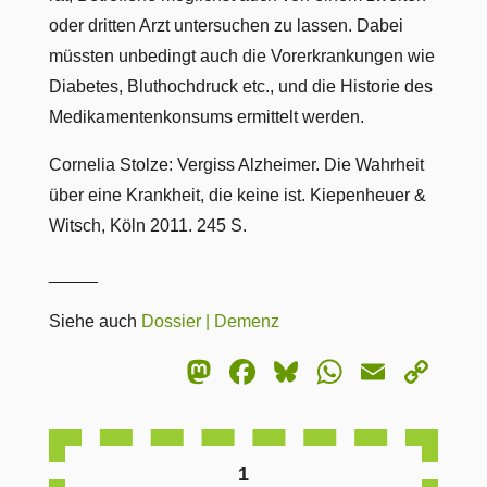
oder dritten Arzt untersuchen zu lassen. Dabei
müssten unbedingt auch die Vorerkrankungen wie
Diabetes, Bluthochdruck etc., und die Historie des
Medikamentenkonsums ermittelt werden.
Cornelia Stolze: Vergiss Alzheimer. Die Wahrheit
über eine Krankheit, die keine ist. Kiepenheuer &
Witsch, Köln 2011. 245 S.
_____
Siehe auch
Dossier | Demenz
Mastodon
Facebook
Bluesky
WhatsA
Email
Co
Lin
1