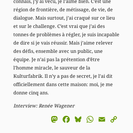
connais, j’y ai vécu, je l’aime bien. C’est une
région de frontière, de métissage, de vie, de
dialogue. Mais surtout, j’ai craqué sur ce lieu
et sur le challenge. C’est vrai que j’ai des
tonnes de problèmes à régler, je suis incapable
de dire si je vais réussir. Mais j’aime relever
des défis, ensemble avec un public, une
équipe. Je n’ai pas la prétention d’être
l’homme miracle, le sauveur de la
Kulturfabrik. Il n’y a pas de secret, je l’ai dit
officiellement dans cette maison: moi, je me
donne cinq ans.
Interview: Renée Wagener
Mastodon
Facebook
Bluesky
WhatsA
Email
Co
Li