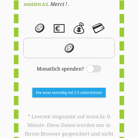
soutien ici
. Merci ! .
🪙
💶
💰
💳
🪙
Monatlich spenden?
Switch
Die woxx einmalig mit 2 € unterstützen
* Lesezeit insgesamt auf woxx.lu: 0
Minute. Diese Daten werden nur in
Ihrem Browser gespeichert und nicht