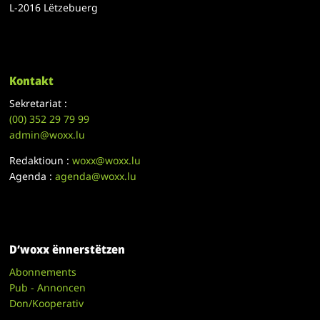
L-2016 Lëtzebuerg
Kontakt
Sekretariat :
(00)
352 29 79 99
admin@woxx.lu
Redaktioun :
woxx@woxx.lu
Agenda :
agenda@woxx.lu
D’woxx ënnerstëtzen
Abonnements
Pub - Annoncen
Don/Kooperativ