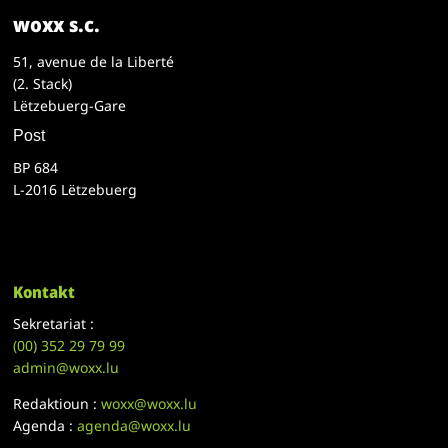
woxx s.c.
51, avenue de la Liberté
(2. Stack)
Lëtzebuerg-Gare
Post
BP 684
L-2016 Lëtzebuerg
Kontakt
Sekretariat :
(00)
352 29 79 99
admin@woxx.lu
Redaktioun :
woxx@woxx.lu
Agenda :
agenda@woxx.lu