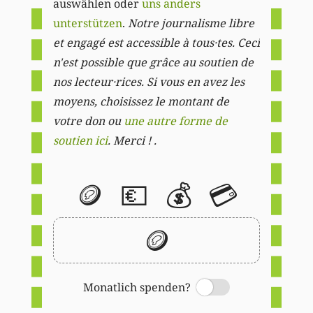
auswählen oder
uns anders
unterstützen
.
Notre journalisme libre
et engagé est accessible à tous·tes. Ceci
n'est possible que grâce au soutien de
nos lecteur·rices. Si vous en avez les
moyens, choisissez le montant de
votre don ou
une autre forme de
soutien ici
. Merci ! .
🪙
💶
💰
💳
🪙
Monatlich spenden?
Switch